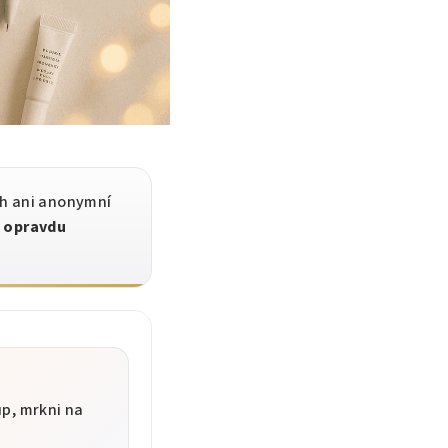
ch ani anonymní
e opravdu
p, mrkni na