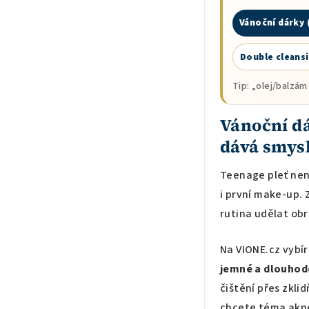
Vánoční dárky 
Double cleansi
Tip: „olej/balzám
Vánoční dá
dává smys
Teenage pleť nen
i první make-up. 
rutina udělat obr
Na VIONE.cz vybír
jemné a dlouhod
čištění přes zkli
chcete téma akné 