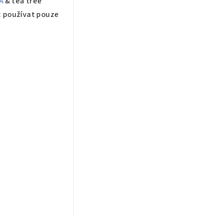
A
& tea tree
í: používat pouze