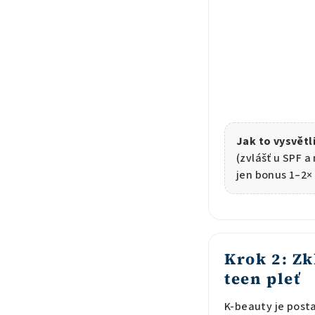
Jak to vysvětl
(zvlášť u SPF a
jen bonus 1–2×
Krok 2: Zk
teen pleť
K-beauty je pos