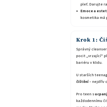
pleť. Darujte r
Emoce a estet
kosmetika má 
Krok 1: Či
Správný cleanser 
pocit „vrzající“ p
bariéru v klidu.
U starších teenag
čištění
– nejdřív 
Pro teen s
ucpaný
každodennímu čiš