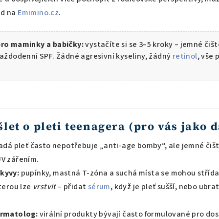
ed na
Emimino.cz
.
pro maminky a babičky:
vystačíte si se 3–5 kroky – jemné čiš
každodenní SPF. Žádné agresivní kyseliny, žádný
retinol
, vše
let o pleti teenagera (pro vás jako 
dá pleť často nepotřebuje „anti-age bomby“, ale jemné čišt
UV zářením.
kyvy:
pupínky, mastná T-zóna a suchá místa se mohou střída
kterou lze
vrstvit
– přidat
sérum
, když je pleť sušší, nebo ubrat
ermatolog:
virální produkty bývají často formulované pro dos