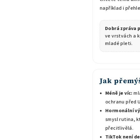
například i přehl
Dobrá zpráva 
ve vrstvách a 
mladé pleti.
Jak přemýš
Méně je víc:
mla
ochranu před 
Hormonální vý
smysl rutina, 
přecitlivělá.
TikTok není d