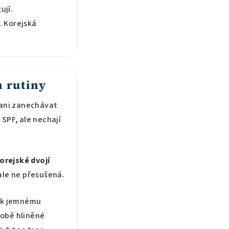
ují.
. Korejská
n rutiny
 ani zanechávat
 SPF, ale nechají
orejské dvojí
 ale ne přesušená.
k jemnému
době hliněné