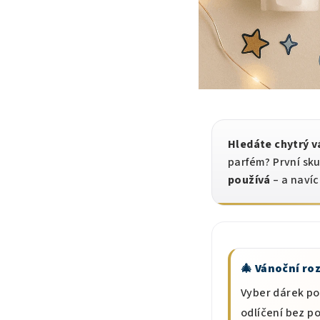
Hledáte chytrý v
parfém? První sk
používá
– a naví
🎄 Vánoční roz
Vyber dárek pod
odlíčení bez p