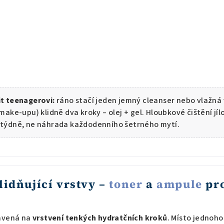
it teenagerovi:
ráno stačí jeden jemný cleanser nebo vlažná
 make-upu) klidně dva kroky – olej + gel. Hloubkové čištění jí
 týdně, ne náhrada každodenního šetrného mytí.
lidňující vrstvy –
toner
a
ampule
pro
tavená na
vrstvení tenkých hydratčních kroků
. Místo jednoh