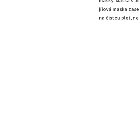
masky. Maska s p
jílová maska zase
na čistou pleť, 