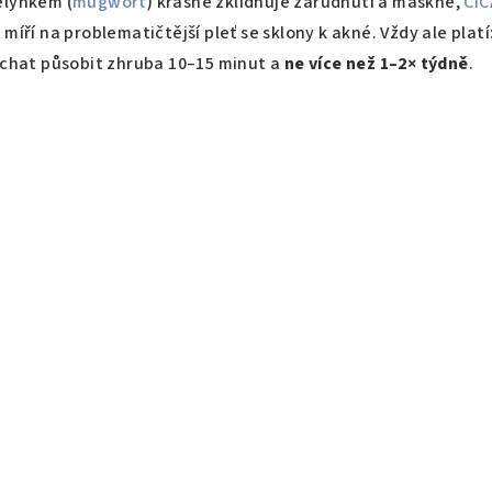
elyňkem (
mugwort
) krásně zklidňuje zarudnutí a maskne,
CIC
 míří na problematičtější pleť se sklony k akné. Vždy ale plat
nechat působit zhruba 10–15 minut a
ne více než 1–2× týdně
.