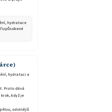
tění, hydratace
 přizpůsobené
dárce)
ění, hydrataci a
t. Proto dává
 krok, když je
pělou, odolnější