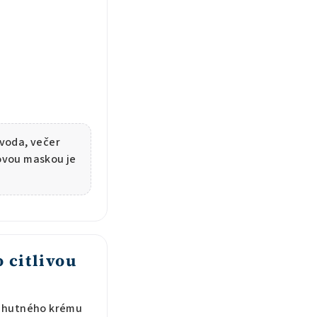
 voda, večer
lovou maskou je
 citlivou
o hutného krému