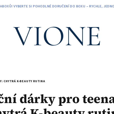
ZABOXŮ! VYBERTE SI POHODLNÉ DORUČENÍ DO BOXU – RYCHLE, JEDNO
Y: CHYTRÁ K-BEAUTY RUTINA
ní dárky pro teen
hytrá K-beauty ruti