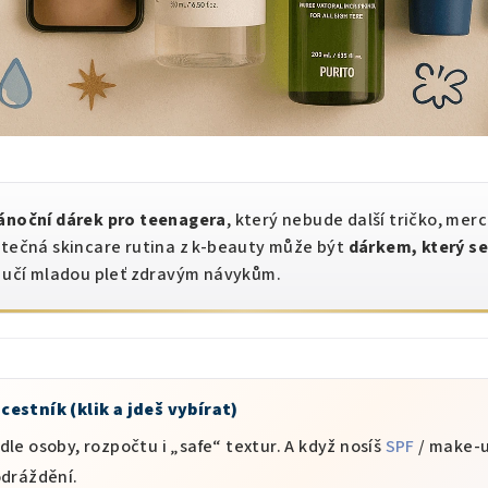
ánoční dárek pro teenagera
, který nebude další tričko, mer
utečná skincare rutina z k-beauty může být
dárkem, který s
c učí mladou pleť zdravým návykům.
cestník (klik a jdeš vybírat)
le osoby, rozpočtu i „safe“ textur. A když nosíš
SPF
/ make-u
odráždění.