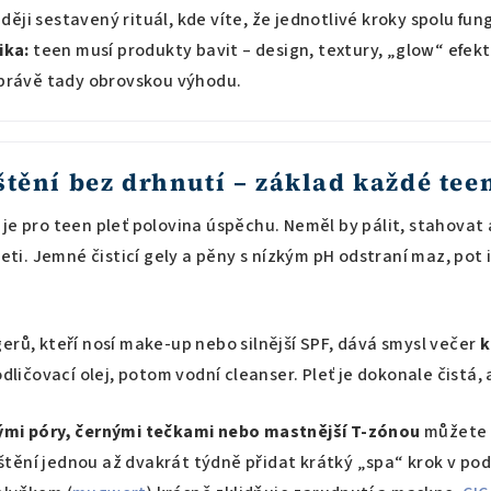
aději sestavený rituál, kde víte, že jednotlivé kroky spolu fung
ika:
teen musí produkty bavit – design, textury, „glow“ efekt
právě tady obrovskou výhodu.
štění bez drhnutí – základ každé tee
je pro teen pleť polovina úspěchu. Neměl by pálit, stahovat
leti. Jemné čisticí gely a pěny s nízkým pH odstraní maz, pot i
erů, kteří nosí make-up nebo silnější SPF, dává smysl večer
k
odličovací olej, potom vodní cleanser. Pleť je dokonale čistá,
mi póry, černými tečkami nebo mastnější T-zónou
můžete 
tění jednou až dvakrát týdně přidat krátký „spa“ krok v po