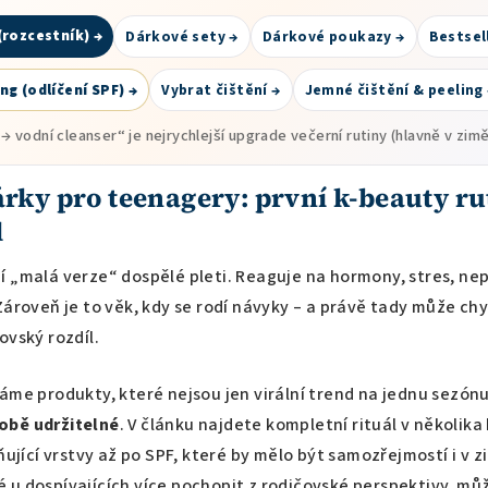
(rozcestník) →
Dárkové sety →
Dárkové poukazy →
Bestsel
ng (odlíčení SPF) →
Vybrat čištění →
Jemné čištění & peeling
 → vodní cleanser“ je nejrychlejší upgrade večerní rutiny (hlavně v zimě
rky pro teenagery: první k-beauty ru
l
í „malá verze“ dospělé pleti. Reaguje na hormony, stres, ne
Zároveň je to věk, kdy se rodí návyky – a právě tady může ch
ovský rozdíl.
áme produkty, které nejsou jen virální trend na jednu sezónu
obě udržitelné
. V článku najdete kompletní rituál v několika
dňující vrstvy až po SPF, které by mělo být samozřejmostí i v 
u dospívajících více pochopit z rodičovské perspektivy, může