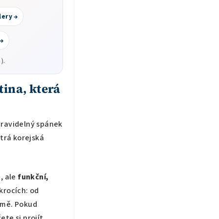
lery →
 →
).
tina, která
pravidelný spánek
ytrá korejská
, ale
funkční,
 krocích: od
zimě. Pokud
te si projít