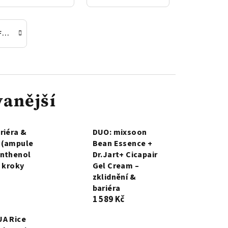
DUO: SPF bez žmolků (AM)
anější
riéra &
DUO: mixsoon
 (ampule
Bean Essence +
anthenol
Dr.Jart+ Cicapair
2 kroky
Gel Cream –
zklidnění &
bariéra
1 589 Kč
UA Rice