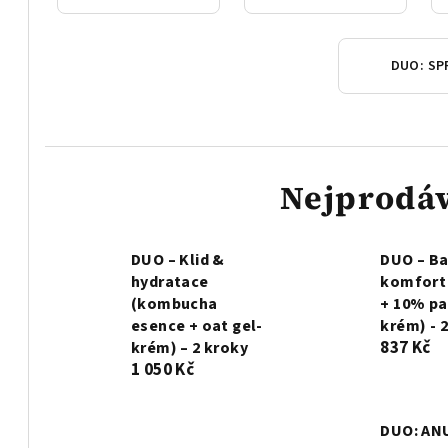
Nejprodáv
DUO – Klid &
DUO – Ba
hydratace
komfort
(kombucha
+ 10% p
esence + oat gel-
krém) - 
837 Kč
krém) – 2 kroky
1 050 Kč
DUO: AN