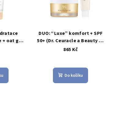
ydratace
DUO: “Luxe” komfort + SPF
+ oat gel-
50+ (Dr. Ceuracle a Beauty of
roky
Joseon) – 2 kroky AM
č
865 Kč
ku
Do košíku