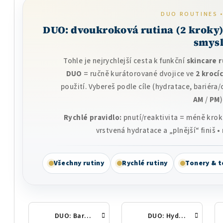
DUO ROUTINES •
DUO: dvoukroková rutina (2 kroky) 
smys
Tohle je nejrychlejší cesta k funkční
skincare 
DUO
= ručně kurátorované dvojice ve
2 krocí
použití. Vybereš podle cíle (hydratace, bariéra
AM
/
PM
)
Rychlé pravidlo:
pnutí/reaktivita = méně krok
vrstvená hydratace a „plnější“ finiš 
Všechny rutiny
Rychlé rutiny
Tonery & t
DUO: Bariéra & citlivost – 2 kroky
DUO: Hydratace – 2 kroky