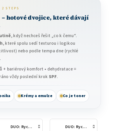
 2 STEPS
– hotové dvojice, které dávají
l
rutině
, když nechceš řešit „co k čemu“.
ch
, které spolu sedí texturou i logikou
/citlivost) nebo podle tempa dne (rychlé
.
ů + bariérový komfort • dehydratace =
• ráno vždy poslední krok
SPF
.
onika
Krémy a emulze
Co je toner
DUO: Rychlé ráno (AM) – 2 kroky
DUO: Rychlý večer (PM) – 2 kroky