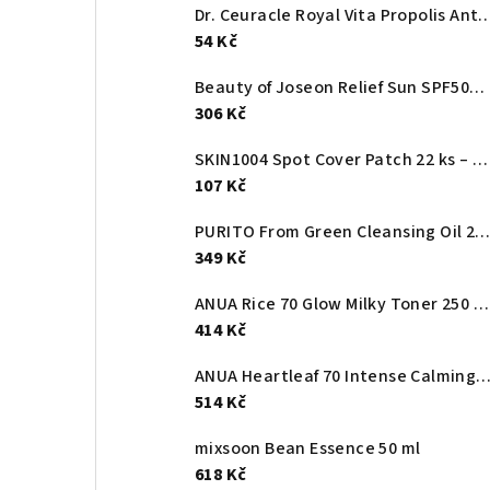
Dr. Ceuracle Royal Vita Propolis Antioxidant Mask – maska s
54 Kč
Beauty of Joseon Relief Sun SPF50+ (50 ml) – Rice + Probiotics
306 Kč
SKIN1004 Spot Cover Patch 22 ks – ultra-tenké náplasti na pupínky pro diskrétní krytí
107 Kč
PURITO From Green Cleansing Oil 200 m
349 Kč
ANUA Rice 70 Glow Milky Toner 250 ml – rozjasňující rýžový mléčný toner s niacinamidem a ceramidy
414 Kč
ANUA Heartleaf 70 Intense Calming Cream 5
514 Kč
mixsoon Bean Essence 50 ml
618 Kč