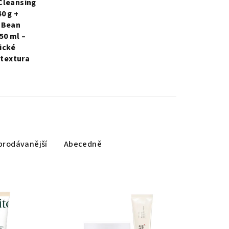
Cleansing
0 g +
 Bean
50 ml –
ické
 textura
prodávanější
Abecedně