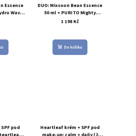
an Essence
DUO: Mixsoon Bean Essence
Hydro Wave
50 ml + PURITO Mighty
 50 ml –
Bamboo Panthenol Cream
č
1 198 Kč
krém bez
100 ml
ce
ku
Do košíku
+ SPF pod
Heartleaf krém + SPF pod
Heartleaf
make-up: calm + daily (2