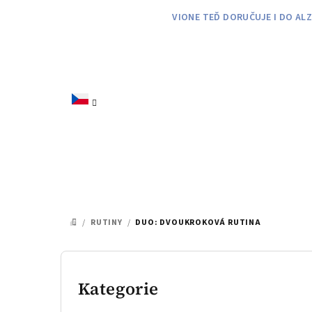
Přejít
VIONE TEĎ DORUČUJE I DO AL
na
obsah
/
RUTINY
/
DUO: DVOUKROKOVÁ RUTINA
DOMŮ
P
o
Kategorie
Přeskočit
kategorie