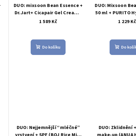
 antioxidanty 30 ml
DUO: mixsoon Bean Essence +
DUO: Mixsoon Be
Dr.Jart+ Cicapair Gel Cream –
50 ml + PURITO 
zklidnění & bariéra
Deep Sea Cream
1 589 Kč
1 229 K
hydratační gel-
parfema
Do košíku
Do koší
l
0 ml
DUO: Nejjemnější “mléčné”
DUO: Zklidnění 
vrstvení + SPF (BOJ Rice Milk
make-up (ANUA 