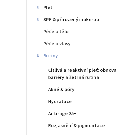
s
Pleť
t
SPF & přirozený make-up
r
Péče o tělo
a
Péče o vlasy
n
n
Rutiny
í
Citlivá a reaktivní pleť: obnova
bariéry a šetrná rutina
p
Akné & póry
a
n
Hydratace
e
Anti-age 35+
l
Rozjasnění & pigmentace