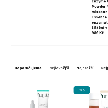
Enzyme 
Powder 4
mixsoon
Essence 
enzymat
čištění +
986 Kč
Ř
Doporučujeme
Nejlevnější
Nejdražší
Nej
a
z
V
e
Tip
ý
n
p
í