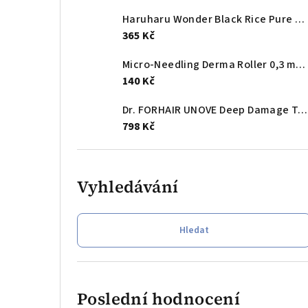
Haruharu Wonder Black Rice Pure Mineral Relief Daily Sunscreen SPF50+ PA++++
365 Kč
Micro-Needling Derma Roller 0,3 mm - mikrojehličkový aplikátor na obličej
140 Kč
Dr. FORHAIR UNOVE Deep Damage Treatment EX Tender Bloom 207 ml
798 Kč
Vyhledávání
Hledat
Poslední hodnocení