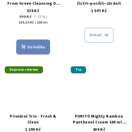
From Green Cleansing Oil
čistit–posílit–chránit
200 ml
339 Kč
1 597 Kč
399 Kč
(–15 %)
Měrná
169,50 Kč / 100 ml
cena:
Průměrné
Detail
hodnocení
produktu
Do košíku
je
5,0
z
5
Doprava zdarma
Tip
hvězdiček.
Primární Trio - Fresh &
PURITO Mighty Bamboo
Clean
Panthenol Cream 100 ml –
krém pro pleť, která pne a
1 299 Kč
439 Kč