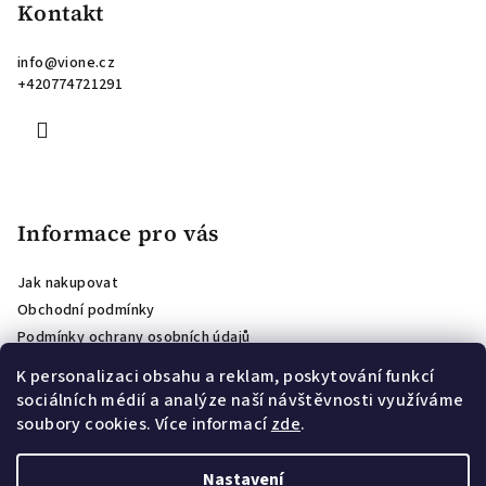
Kontakt
info
@
vione.cz
+420774721291
Informace pro vás
Jak nakupovat
Obchodní podmínky
Podmínky ochrany osobních údajů
Hodnocení obchodu
K personalizaci obsahu a reklam, poskytování funkcí
Affiliate program
sociálních médií a analýze naší návštěvnosti využíváme
Podmínky soutěže o voucher pro odběratele newsletteru
soubory cookies. Více informací
zde
.
Věrnostní program
Nastavení