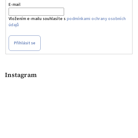
r
E-mail
v
k
Vložením e-mailu souhlasíte s
podmínkami ochrany osobních
y
údajů
v
ý
Přihlásit se
p
i
Z
s
á
u
p
Instagram
a
t
í