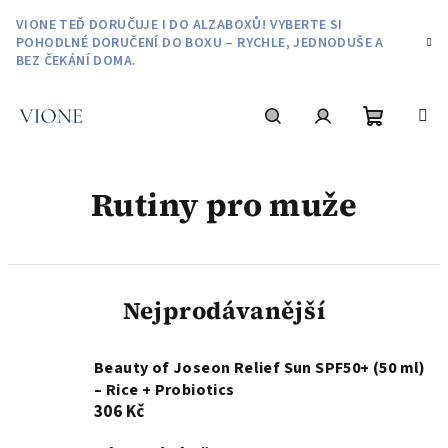
Přejít
VIONE TEĎ DORUČUJE I DO ALZABOXŮ! VYBERTE SI
na
POHODLNÉ DORUČENÍ DO BOXU – RYCHLE, JEDNODUŠE A
obsah
BEZ ČEKÁNÍ DOMA.
Nákupní
Hledat
Přihlášení
Rutiny pro muže
košík
Nejprodávanější
Beauty of Joseon Relief Sun SPF50+ (50 ml)
– Rice + Probiotics
306 Kč