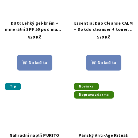
DUO: Lehký gel-krém +
Essential Duo Cleanse CALM
minerální SPF 50 pod make-
– Dokdo cleanser + toner (2
up (PURITO + Haruharu)
kroky)
829 Kč
579 Kč
Průměrné
hodnocení
produktu
Do košíku
Do košíku
je
5,0
z
5
Tip
Novinka
hvězdiček.
Doprava zdarma
Náhradní náplň PURITO
Pánský Anti-Age Rituál: