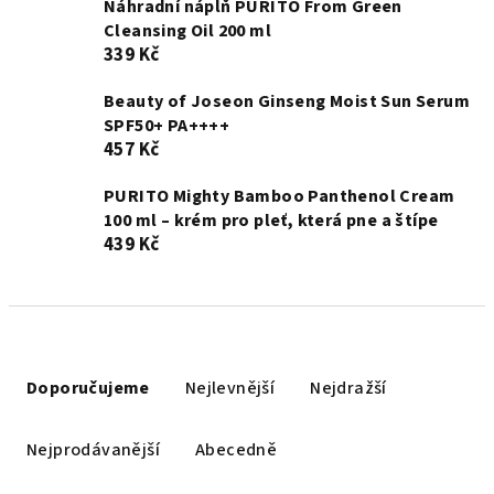
Náhradní náplň PURITO From Green
Cleansing Oil 200 ml
339 Kč
Beauty of Joseon Ginseng Moist Sun Serum
SPF50+ PA++++
457 Kč
PURITO Mighty Bamboo Panthenol Cream
100 ml – krém pro pleť, která pne a štípe
439 Kč
Ř
a
Doporučujeme
Nejlevnější
Nejdražší
z
e
Nejprodávanější
Abecedně
n