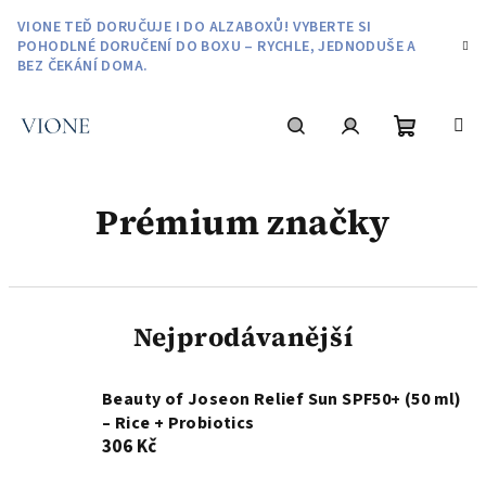
Přejít
VIONE TEĎ DORUČUJE I DO ALZABOXŮ! VYBERTE SI
na
POHODLNÉ DORUČENÍ DO BOXU – RYCHLE, JEDNODUŠE A
obsah
BEZ ČEKÁNÍ DOMA.
Nákupní
Hledat
Přihlášení
Prémium značky
košík
Nejprodávanější
Beauty of Joseon Relief Sun SPF50+ (50 ml)
– Rice + Probiotics
306 Kč