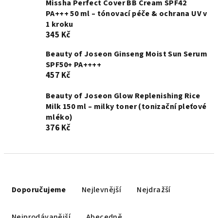
Missha Perfect Cover BB Cream SPF42
PA+++ 50 ml – tónovací péče & ochrana UV v
1 kroku
345 Kč
Beauty of Joseon Ginseng Moist Sun Serum
SPF50+ PA++++
457 Kč
Beauty of Joseon Glow Replenishing Rice
Milk 150 ml – milky toner (tonizační pleťové
mléko)
376 Kč
Ř
a
Doporučujeme
Nejlevnější
Nejdražší
z
e
Nejprodávanější
Abecedně