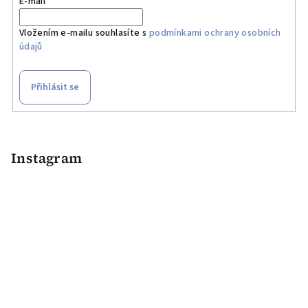
E-mail
c
í
Vložením e-mailu souhlasíte s
podmínkami ochrany osobních
p
údajů
r
v
k
Přihlásit se
y
v
Z
ý
á
p
p
Instagram
i
a
s
u
t
í