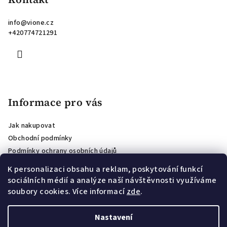
info
@
vione.cz
+420774721291
Informace pro vás
Jak nakupovat
Obchodní podmínky
Podmínky ochrany osobních údajů
Hodnocení obchodu
K personalizaci obsahu a reklam, poskytování funkcí
Affiliate program
sociálních médií a analýze naší návštěvnosti využíváme
Podmínky soutěže o voucher pro odběratele newsletteru
soubory cookies. Více informací
zde
.
Věrnostní program
Nastavení