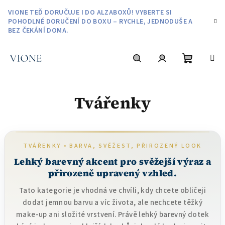
Přejít
VIONE TEĎ DORUČUJE I DO ALZABOXŮ! VYBERTE SI
na
POHODLNÉ DORUČENÍ DO BOXU – RYCHLE, JEDNODUŠE A
obsah
BEZ ČEKÁNÍ DOMA.
Nákupní
Hledat
Přihlášení
Tvářenky
košík
TVÁŘENKY • BARVA, SVĚŽEST, PŘIROZENÝ LOOK
Lehký barevný akcent pro svěžejší výraz a
přirozeně upravený vzhled.
Tato kategorie je vhodná ve chvíli, kdy chcete obličeji
dodat jemnou barvu a víc života, ale nechcete těžký
make-up ani složité vrstvení. Právě lehký barevný dotek