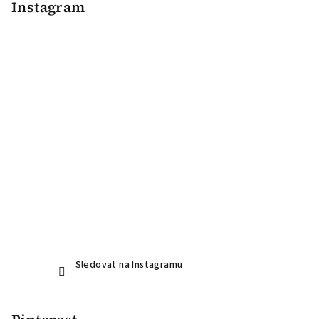
p
Instagram
a
t
í
Sledovat na Instagramu