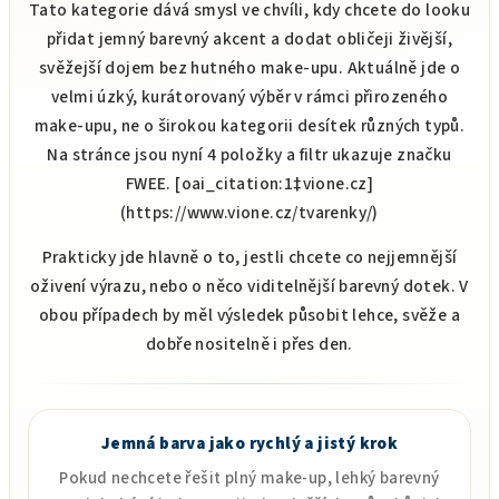
Tato kategorie dává smysl ve chvíli, kdy chcete do looku
v
přidat jemný barevný akcent a dodat obličeji živější,
k
svěžejší dojem bez hutného make-upu. Aktuálně jde o
y
v
velmi úzký, kurátorovaný výběr v rámci přirozeného
ý
make-upu, ne o širokou kategorii desítek různých typů.
p
Na stránce jsou nyní 4 položky a filtr ukazuje značku
i
FWEE. [oai_citation:1‡vione.cz]
s
(https://www.vione.cz/tvarenky/)
u
Prakticky jde hlavně o to, jestli chcete co nejjemnější
oživení výrazu, nebo o něco viditelnější barevný dotek. V
obou případech by měl výsledek působit lehce, svěže a
dobře nositelně i přes den.
Jemná barva jako rychlý a jistý krok
Pokud nechcete řešit plný make-up, lehký barevný