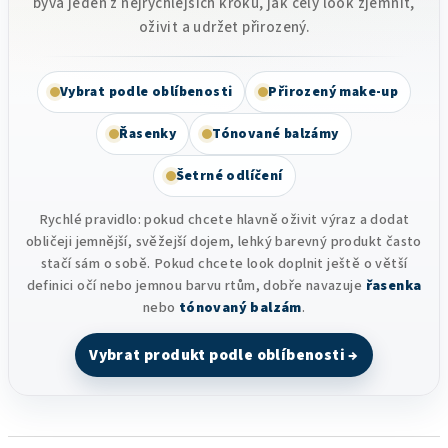
bývá jeden z nejrychlejších kroků, jak celý look zjemnit,
oživit a udržet přirozený.
Vybrat podle oblíbenosti
Přirozený make-up
Řasenky
Tónované balzámy
Šetrné odlíčení
Rychlé pravidlo: pokud chcete hlavně oživit výraz a dodat
obličeji jemnější, svěžejší dojem, lehký barevný produkt často
stačí sám o sobě. Pokud chcete look doplnit ještě o větší
definici očí nebo jemnou barvu rtům, dobře navazuje
řasenka
nebo
tónovaný balzám
.
Vybrat produkt podle oblíbenosti →