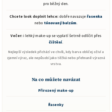
pro běžný den.
Chcete look doplnit lehce:
dobře navazuje
řasenka
nebo
tónovaný balzám
.
Večer:
i lehký make-up se vyplatí šetrně odlíčit přes
čištění
.
Nejlepší výsledek přichází ve chvíli, kdy barva obličej oživí a
zjemní výraz, ale nepůsobí jako těžká nebo přehnaně výrazná
vrstva.
Na co můžete navázat
Přirozený make-up
Řasenky