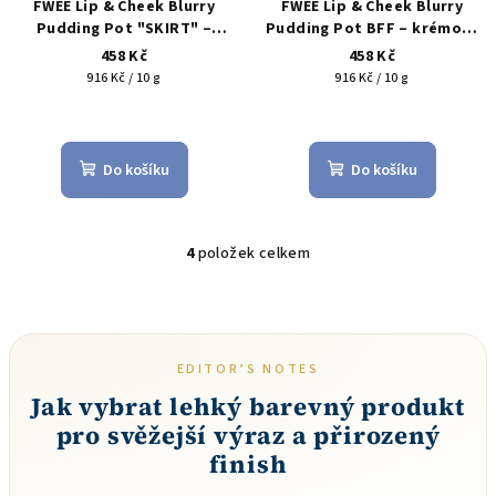
FWEE Lip & Cheek Blurry
FWEE Lip & Cheek Blurry
Pudding Pot "SKIRT" –
Pudding Pot BFF – krémový
krémový balzám na rty a
balzám na rty a tváře 5 g
458 Kč
458 Kč
tváře 5 g
Dárek Silikonový
Dárek Silikonový štěteček
Měrná
Měrná
916 Kč / 10 g
916 Kč / 10 g
štěteček na rtěnku
na rtěnku
cena:
cena:
Do košíku
Do košíku
4
položek celkem
O
v
l
á
d
EDITOR’S NOTES
a
Jak vybrat lehký barevný produkt
c
pro svěžejší výraz a přirozený
í
finish
p
r