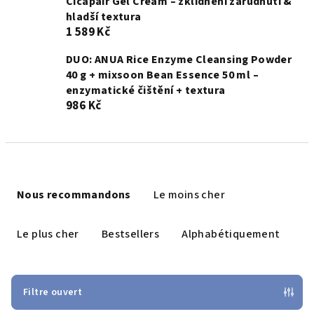
Cicapair Gel Cream – zklidnění zarudnutí &
hladší textura
1 589 Kč
DUO: ANUA Rice Enzyme Cleansing Powder
40 g + mixsoon Bean Essence 50 ml –
enzymatické čištění + textura
986 Kč
T
r
Nous recommandons
Le moins cher
i
d
Le plus cher
Bestsellers
Alphabétiquement
e
s
p
Filtre ouvert
r