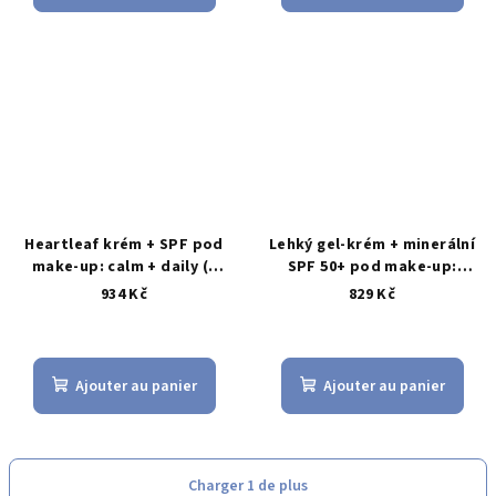
est
de
5,0
sur
5
étoiles.
Heartleaf krém + SPF pod
Lehký gel-krém + minerální
make-up: calm + daily (2
SPF 50+ pod make-up:
kroky AM)
PURITO × Haruharu (2 kroky
934 Kč
829 Kč
AM)
L'évaluation
moyenne
du
Ajouter au panier
Ajouter au panier
produit
est
de
5,0
Charger 1 de plus
sur