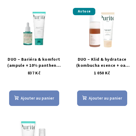
L
o
Astuce
i
d
s
u
t
i
e
t
d
s
e
DUO – Bariéra & komfort
DUO – Klid & hydratace
s
(ampule + 10% panthenol
(kombucha esence + oat
krém) - 2 kroky
gel-krém) – 2 kroky
p
837 Kč
1 050 Kč
r
o
d
Ajouter au panier
Ajouter au panier
u
i
t
s