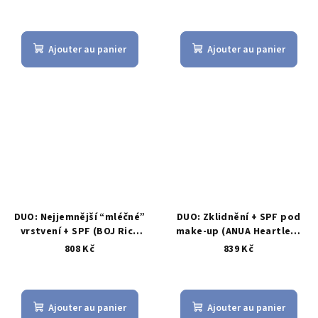
zarudnutí & hladší textura
hydratační gel-krém bez
parfemace
Ajouter au panier
Ajouter au panier
DUO: Nejjemnější “mléčné”
DUO: Zklidnění + SPF pod
vrstvení + SPF (BOJ Rice
make-up (ANUA Heartleaf
Milk + AXIS-Y SPF 50+)
77% + Complete No-Stress
808 Kč
839 Kč
SPF 50+)
L'évaluation
moyenne
du
Ajouter au panier
Ajouter au panier
produit