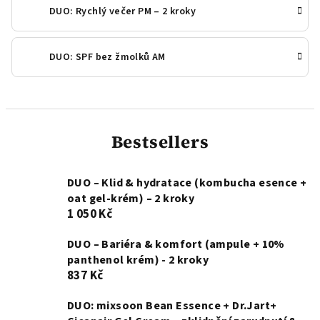
DUO: Rychlý večer PM – 2 kroky
DUO: SPF bez žmolků AM
Bestsellers
DUO – Klid & hydratace (kombucha esence +
oat gel-krém) – 2 kroky
1 050 Kč
DUO – Bariéra & komfort (ampule + 10%
panthenol krém) - 2 kroky
837 Kč
DUO: mixsoon Bean Essence + Dr.Jart+