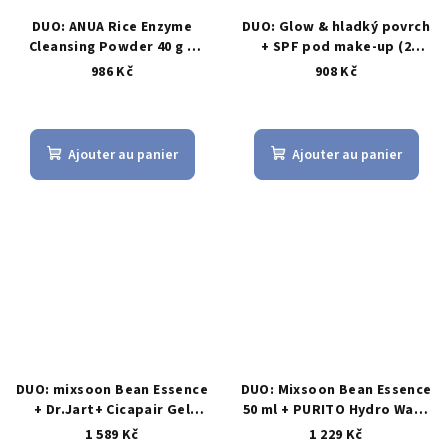
DUO: ANUA Rice Enzyme
DUO: Glow & hladký povrch
Cleansing Powder 40 g +
+ SPF pod make-up (2
mixsoon Bean Essence 50
kroky AM)
986 Kč
908 Kč
ml – enzymatické čištění +
textura
L'évaluation
moyenne
du
Ajouter au panier
Ajouter au panier
produit
est
de
5,0
sur
5
étoiles.
DUO: mixsoon Bean Essence
DUO: Mixsoon Bean Essence
+ Dr.Jart+ Cicapair Gel
50 ml + PURITO Hydro Wave
Cream – zklidnění
Deep Sea Cream 50 ml –
1 589 Kč
1 229 Kč