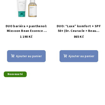
DUO bariéra + panthenol:
DUO: “Luxe” komfort + SPF
Mixsoon Bean Essence +
50+ (Dr. Ceuracle × Beauty
PURITO Mighty Bamboo
of Joseon) – 2 kroky AM
1 198 Kč
865 Kč
Panthenol Cream
Ajouter au panier
Ajouter au panier
Nouveauté