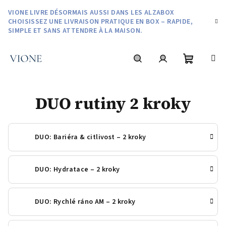
Aller
VIONE LIVRE DÉSORMAIS AUSSI DANS LES ALZABOX
au
CHOISISSEZ UNE LIVRAISON PRATIQUE EN BOX – RAPIDE,
contenu
SIMPLE ET SANS ATTENDRE À LA MAISON.
Panier
Recherche
Connexion
DUO rutiny 2 kroky
d'achat
DUO: Bariéra & citlivost – 2 kroky
DUO: Hydratace – 2 kroky
DUO: Rychlé ráno AM – 2 kroky