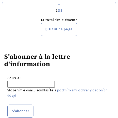
5
P
étoiles.
a
1
2
C
g
13
total des éléments
i
o
n
n
Haut de page
a
t
t
r
i
ô
o
n
l
S'abonner à la lettre
e
d'information
d
e
s
Courriel
l
i
Vložením e-mailu souhlasíte s
podmínkami ochrany osobních
s
údajů
t
e
S'abonner
s