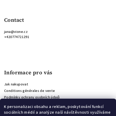
Contact
jana
@
vione.cz
+420774721291
Informace pro vás
Jak nakupovat
Conditions générales de vente
Podmínky ochrany osobních údajů
Avis sur la boutique
K personalizaci obsahu a reklam, poskytování funkcí
Affiliate program
sociálních médií a analýze naší návštěvnosti využíváme