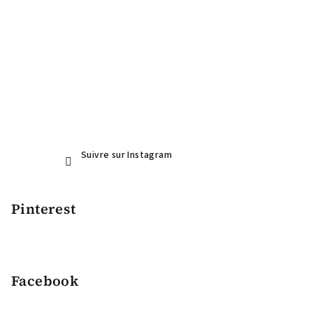
a
g
e
Suivre sur Instagram
Pinterest
Facebook