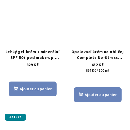
5,0
sur
5
étoiles.
Lehký gel-krém + minerální
Opalovací krém na obličej
SPF 50+ pod make-up:
Complete No-Stress
PURITO × Haruharu (2 kroky
Physical Sunscreen SPF 50+
829 Kč
432 Kč
AM)
Prix
864 Kč / 100 ml
L'évaluation
de
moyenne
la
du
mesure:
Ajouter au panier
produit
Ajouter au panier
est
de
5,0
sur
Astuce
5
étoiles.