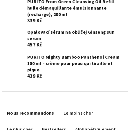
PURITO From Green Cleansing Oil Refill –
huile démaquillante émulsionnante
(recharge), 200 ml
339 Kč
Opalovací sérum na obličej Ginseng sun
serum
457 Kč
PURITO Mighty Bamboo Panthenol Cream
100 ml – crème pour peau qui tiraille et
pique
439 Kč
T
r
Nous recommandons
Le moins cher
i
d
Le plus cher
Bestsellers
Alphabétiquement