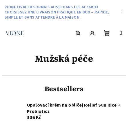
Aller
VIONE LIVRE DÉSORMAIS AUSSI DANS LES ALZABOX
au
CHOISISSEZ UNE LIVRAISON PRATIQUE EN BOX – RAPIDE,
contenu
SIMPLE ET SANS ATTENDRE À LA MAISON.
Panier
Recherche
Connexion
Mužská péče
d'achat
Bestsellers
Opalovací krém na obličej Relief Sun Rice +
Probiotics
306 Kč