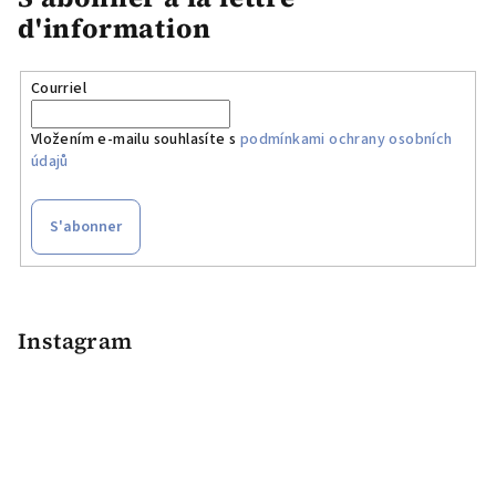
e
d'information
d
e
s
Courriel
l
i
Vložením e-mailu souhlasíte s
podmínkami ochrany osobních
s
údajů
t
e
S'abonner
s
P
i
e
Instagram
d
d
e
p