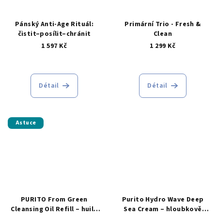
Pánský Anti-Age Rituál:
Primární Trio - Fresh &
čistit–posílit–chránit
Clean
1 597 Kč
1 299 Kč
Détail
Détail
Astuce
PURITO From Green
Purito Hydro Wave Deep
Cleansing Oil Refill – huile
Sea Cream – hloubkově