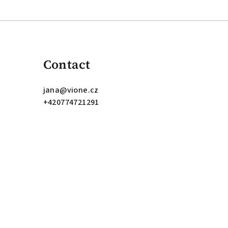
Contact
jana
@
vione.cz
+420774721291