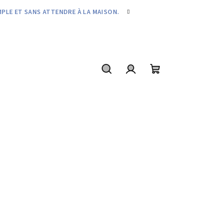
MPLE ET SANS ATTENDRE À LA MAISON.
Recherche
Connexion
Panier
d'achat