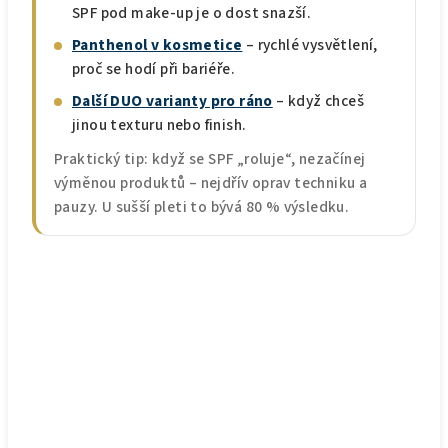
SPF pod make-up je o dost snazší.
Panthenol v kosmetice
– rychlé vysvětlení,
proč se hodí při bariéře.
Další DUO varianty pro ráno
– když chceš
jinou texturu nebo finish.
Praktický tip: když se SPF „roluje“, nezačínej
výměnou produktů – nejdřív oprav techniku a
pauzy. U sušší pleti to bývá 80 % výsledku.