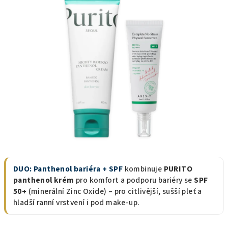
je
0,0
z
5
hvězdiček.
DUO: Panthenol bariéra + SPF
kombinuje
PURITO
panthenol krém
pro komfort a podporu bariéry se
SPF
50+
(minerální Zinc Oxide) – pro citlivější, sušší pleť a
hladší ranní vrstvení i pod make-up.