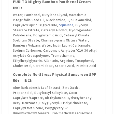
PURITO Mighty Bamboo Panthenol Cream –
INCI:
Water, Panthenol, Butylene Glycol, Macadamia
Integrifolia Seed Oil, Niacinamide, 1,2-Hexanediol,
Caprylic/Capric Triglyceride,
Squalane
, Glyceryl
Stearate Citrate, Cetearyl Alcohol, Hydrogenated
Polydecene, Polyglutamic Acid, Cetearyl Olivate,
Sorbitan Olivate, Chamaecyparis Obtusa Water,
Bambusa Vulgaris Water, Inulin Lauryl Carbamate,
Sodium Carbomer, Carbomer, Acrylates/C10-30 Alkyl
Acrylate Crosspolymer, Tromethamine,
Ethylhexylglycerin, Allantoin, Arginine, Tocopherol,
Cholesterol, Ceramide NP, Stearic Acid, Palmitic Acid
Complete No-Stress Physical Sunscreen SPF
50+ – INCI:
Aloe Barbadensis Leaf Extract, Zinc Oxide,
Propanediol, Butyloctyl Salicylate, Coco-
Caprylate/Caprate, Diethylamino Hydroxybenzoyl
Hexyl Benzoate, Polyglyceryl-3 Polyricinoleate,
Caprylyl Methicone, Polyglyceryl-2
Dipolyhydroxystearate, Polymethylsilsesquioxane,