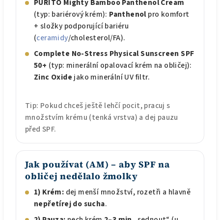
PURITO Mighty Bamboo Panthenol Cream
(typ: bariérový krém):
Panthenol
pro komfort
+ složky podporující bariéru
(
ceramidy
/cholesterol/FA).
Complete No-Stress Physical Sunscreen SPF
50+
(typ: minerální opalovací krém na obličej):
Zinc Oxide
jako minerální UV filtr.
Tip: Pokud chceš ještě lehčí pocit, pracuj s
množstvím krému (tenká vrstva) a dej pauzu
před SPF.
Jak používat (AM) – aby SPF na
obličej nedělalo žmolky
1) Krém:
dej menší množství, rozetři a hlavně
nepřetírej do sucha
.
2) Pauza:
nech krém
2–3 min
„sednout“ (u