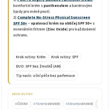
komfortní krém s
panthenolem
a bariérovými
lipidy pro méně pnutí.
2)
Complete No-Stress Physical Sunscreen
SPF 50+
–
opalovací krém na obličej SPF 50+
s
minerálním filtrem (
Zinc Oxide
) pro každodenní
ochranu.
Krok rutiny: Krém
Krok rutiny: SPF
DUO: SPF bez žmolků (AM)
Tip navíc: oční péče bez parfemace
KROK RUTINY
Čištění
Toner
(volitelně)
Sérum
(volitelně)
Krém