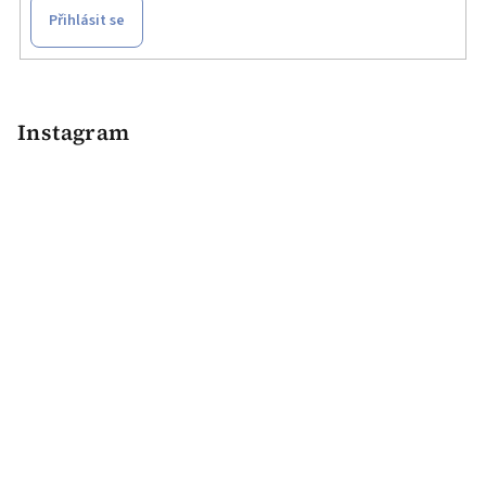
Přihlásit se
Z
á
p
Instagram
a
t
í