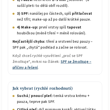
sušší pleti to dělá obří rozdíl).
3) SPF:
nanášej po částech, spíš
přitlačovat
než třít; make-up až po další krátké pauze.
4) Make-up:
první vrstvy spíš
tapovat
houbičkou (méně tření = méně rolování).
Nejčastější chyba:
tření a vrstvení bez pauzy –
SPF pak „chytá“ podklad a začne se rolovat.
Když chceš rychlé vysvětlení „proč se SPF
žmolkuje“, mrkni na článek:
SPF se žmolkuje –
příčiny a řešení
.
Jak vybrat (rychlé rozhodnutí)
Suchá / pnoucí pleť:
tenká vrstva krému +
pauza, teprve pak SPF.
Citlivá pleť:
drž minimum kroků; aktivní látky