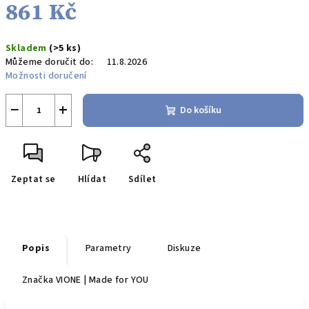
861 Kč
Měrná
Skladem
(>5 ks)
cena:
Můžeme doručit do:
11.8.2026
Možnosti doručení
−
+
Do košíku
Zeptat se
Hlídat
Sdílet
Popis
Parametry
Diskuze
Značka
VIONE | Made for YOU