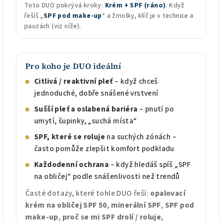
Toto DUO pokrývá kroky:
Krém + SPF (ráno)
. Když
řešíš „
SPF pod make-up
“ a žmolky, klíč je v technice a
pauzách (viz níže).
Pro koho je DUO ideální
Citlivá / reaktivní pleť
– když chceš
jednoduché, dobře snášené vrstvení
Sušší pleť a oslabená bariéra
– pnutí po
umytí, šupinky, „suchá místa“
SPF, které se roluje
na suchých zónách –
často pomůže zlepšit komfort podkladu
Každodenní ochrana
– když hledáš spíš „SPF
na obličej“ podle snášenlivosti než trendů
Časté dotazy, které tohle DUO řeší:
opalovací
krém na obličej SPF 50
,
minerální SPF
,
SPF pod
make-up
,
proč se mi SPF drolí / roluje
,