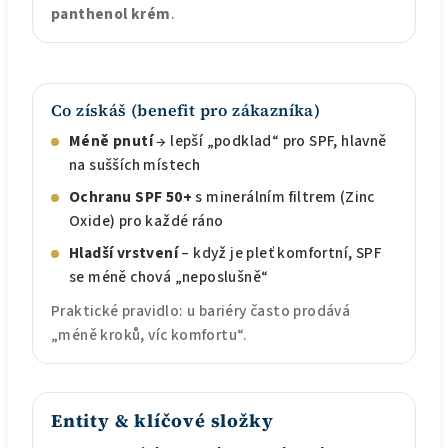
panthenol krém
.
Co získáš (benefit pro zákazníka)
Méně pnutí
→ lepší „podklad“ pro SPF, hlavně
na sušších místech
Ochranu SPF 50+
s minerálním filtrem (Zinc
Oxide) pro každé ráno
Hladší vrstvení
– když je pleť komfortní, SPF
se méně chová „neposlušně“
Praktické pravidlo: u bariéry často prodává
„méně kroků, víc komfortu“.
Entity & klíčové složky