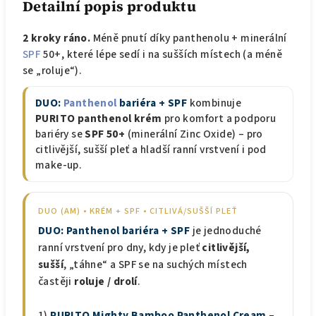
Detailní popis produktu
2 kroky ráno.
Méně pnutí díky panthenolu + minerální
SPF
50+, které lépe sedí i na sušších místech (a méně
se „roluje“).
DUO:
Panthenol
bariéra + SPF
kombinuje
PURITO panthenol krém
pro komfort a podporu
bariéry se
SPF 50+
(minerální Zinc Oxide) – pro
citlivější, sušší pleť a hladší ranní vrstvení i pod
make-up.
DUO (AM) • KRÉM + SPF • CITLIVÁ/SUŠŠÍ PLEŤ
DUO: Panthenol bariéra + SPF
je jednoduché
ranní vrstvení pro dny, kdy je pleť
citlivější,
sušší
, „táhne“ a SPF se na suchých místech
častěji
roluje / drolí
.
1)
PURITO Mighty Bamboo Panthenol Cream
–