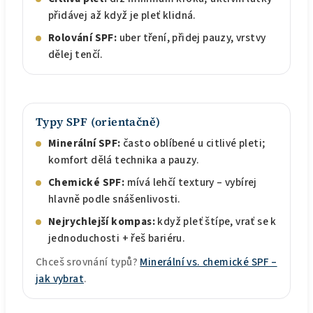
přidávej až když je pleť klidná.
Rolování SPF:
uber tření, přidej pauzy, vrstvy
dělej tenčí.
Typy SPF (orientačně)
Minerální SPF:
často oblíbené u citlivé pleti;
komfort dělá technika a pauzy.
Chemické SPF:
mívá lehčí textury – vybírej
hlavně podle snášenlivosti.
Nejrychlejší kompas:
když pleť štípe, vrať se k
jednoduchosti + řeš bariéru.
Chceš srovnání typů?
Minerální vs. chemické SPF –
jak vybrat
.