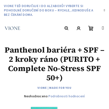
Přejít
VIONE TEĎ DORUČUJE I DO ALZABOXŮ! VYBERTE SI
na
POHODLNÉ DORUČENÍ DO BOXU – RYCHLE, JEDNODUŠE A
obsah
BEZ ČEKÁNÍ DOMA.
Nákupní
Hledat
Přihlášení
Panthenol bariéra + SPF –
košík
2 kroky ráno (PURITO +
Complete No-Stress SPF
50+)
VIONE | MADE FOR YOU
Průměrné
Neohodnoceno
Podrobnosti hodnocení
hodnocení
produktu