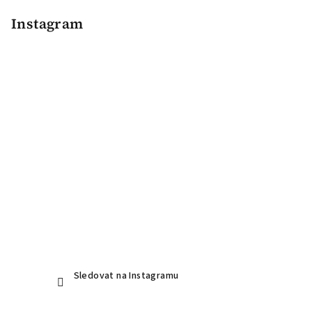
á
p
Instagram
a
t
í
Sledovat na Instagramu