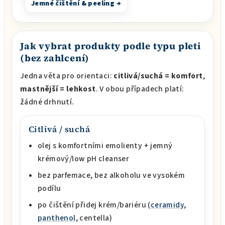
Jemné čištění & peeling →
Jak vybrat produkty podle typu pleti
(bez zahlcení)
Jedna věta pro orientaci:
citlivá/suchá = komfort
,
mastnější = lehkost
. V obou případech platí:
žádné drhnutí.
Citlivá / suchá
olej s komfortními emolienty + jemný
krémový/low pH cleanser
bez parfemace, bez alkoholu ve vysokém
podílu
po čištění přidej krém/bariéru (
ceramidy
,
panthenol
, centella)