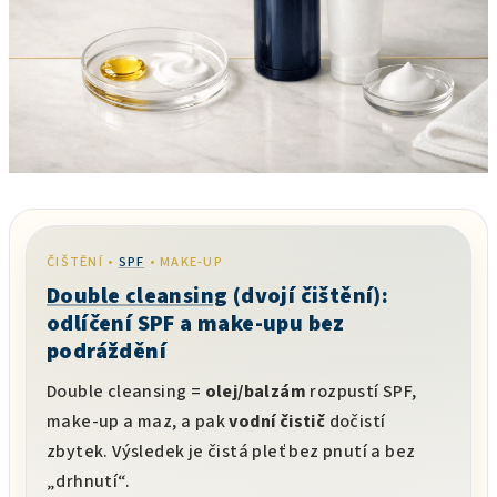
ČIŠTĚNÍ •
SPF
• MAKE-UP
Double cleansing
(dvojí čištění):
odlíčení SPF a make-upu bez
podráždění
Double cleansing =
olej/balzám
rozpustí SPF,
make-up a maz, a pak
vodní čistič
dočistí
zbytek. Výsledek je čistá pleť bez pnutí a bez
„drhnutí“.