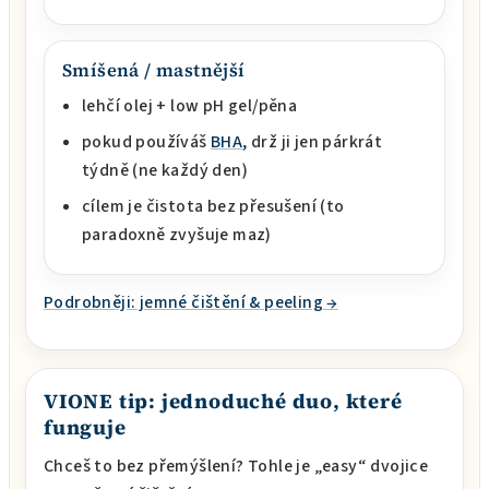
Smíšená / mastnější
lehčí olej + low pH gel/pěna
pokud používáš
BHA
, drž ji jen párkrát
týdně (ne každý den)
cílem je čistota bez přesušení (to
paradoxně zvyšuje maz)
Podrobněji: jemné čištění & peeling →
VIONE tip: jednoduché duo, které
funguje
Chceš to bez přemýšlení? Tohle je „easy“ dvojice