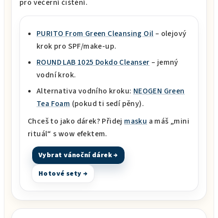
pro večerní čištění.
PURITO From Green Cleansing Oil
– olejový
krok pro SPF/make-up.
ROUND LAB 1025 Dokdo Cleanser
– jemný
vodní krok.
Alternativa vodního kroku:
NEOGEN Green
Tea Foam
(pokud ti sedí pěny).
Chceš to jako dárek? Přidej
masku
a máš „mini
rituál“ s wow efektem.
Vybrat vánoční dárek →
Hotové sety →