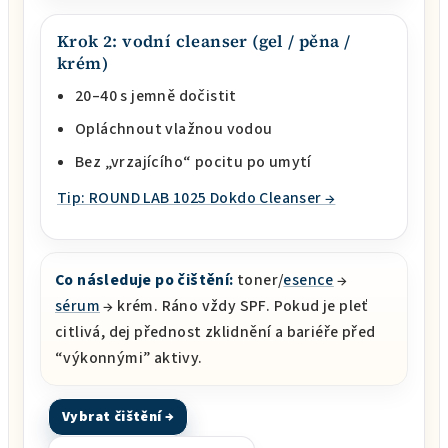
Krok 2: vodní cleanser (gel / pěna /
krém)
20–40 s jemně dočistit
Opláchnout vlažnou vodou
Bez „vrzajícího“ pocitu po umytí
Tip: ROUND LAB 1025 Dokdo Cleanser →
Co následuje po čištění:
toner/
esence
→
sérum
→ krém. Ráno vždy SPF. Pokud je pleť
citlivá, dej přednost zklidnění a bariéře před
“výkonnými” aktivy.
Vybrat čištění →