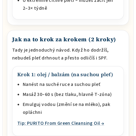
U extrémně citlivé pleti – můžeš začít jen
2–3× týdně
Jak na to krok za krokem (2 kroky)
Tady je jednoduchý návod. Když ho dodržíš,
nebudeš pleť drhnout a přesto odličíš i SPF.
Krok 1: olej / balzám (na suchou pleť)
Nanést na suché ruce a suchou pleť
Masáž 30–60 s (bez tlaku, hlavně T-zóna)
Emulguj vodou (změní se na mléko), pak
opláchni
Tip: PURITO From Green Cleansing Oil →