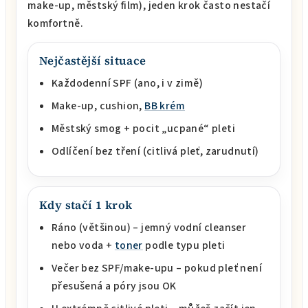
make-up, městský film), jeden krok často nestačí
komfortně.
Nejčastější situace
Každodenní SPF (ano, i v zimě)
Make-up, cushion,
BB krém
Městský smog + pocit „ucpané“ pleti
Odlíčení bez tření (citlivá pleť, zarudnutí)
Kdy stačí 1 krok
Ráno (většinou) – jemný vodní cleanser
nebo voda +
toner
podle typu pleti
Večer bez SPF/make-upu – pokud pleť není
přesušená a póry jsou OK