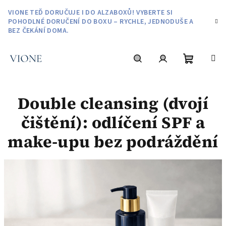
Přejít
VIONE TEĎ DORUČUJE I DO ALZABOXŮ! VYBERTE SI
na
POHODLNÉ DORUČENÍ DO BOXU – RYCHLE, JEDNODUŠE A
obsah
BEZ ČEKÁNÍ DOMA.
Nákupní
Hledat
Přihlášení
Double cleansing (dvojí
košík
čištění): odlíčení SPF a
make-upu bez podráždění