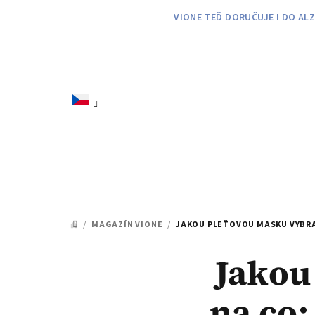
Přejít
VIONE TEĎ DORUČUJE I DO AL
na
obsah
/
MAGAZÍN VIONE
/
JAKOU PLEŤOVOU MASKU VYBRAT
DOMŮ
Jakou
na co: