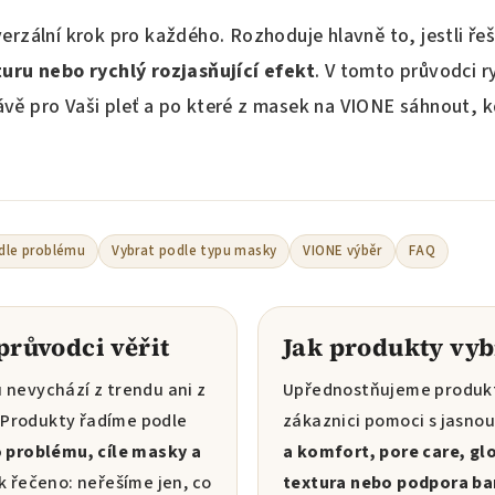
erzální krok pro každého. Rozhoduje hlavně to, jestli ře
turu nebo rychlý rozjasňující efekt
. V tomto průvodci ry
vě pro Vaši pleť a po které z masek na VIONE sáhnout, 
dle problému
Vybrat podle typu masky
VIONE výběr
FAQ
průvodci věřit
Jak produkty vy
 nevychází z trendu ani z
Upřednostňujeme produkt
Produkty řadíme podle
zákaznici pomoci s jasnou
o problému, cíle masky a
a komfort, pore care, gl
ak řečeno: neřešíme jen, co
textura nebo podpora bar