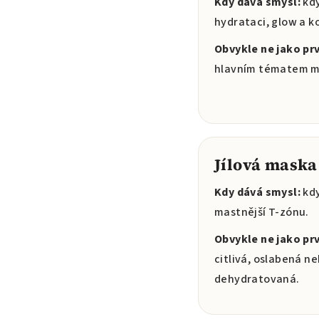
Kdy dává smysl:
kdy
hydrataci, glow a k
Obvykle ne jako prv
hlavním tématem ma
Jílová maska
Kdy dává smysl:
kdy
mastnější T-zónu.
Obvykle ne jako prv
citlivá, oslabená n
dehydratovaná.