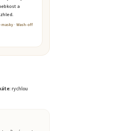
hebkost a
vzhled.
é masky
·
Wash-off
káte
: rychlou