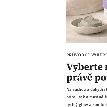
PRŮVODCE VÝBĚR
Vyberte 
právě po
Na suchou a dehydra
póry, lesk a mastněj
rychlý glow a komfort