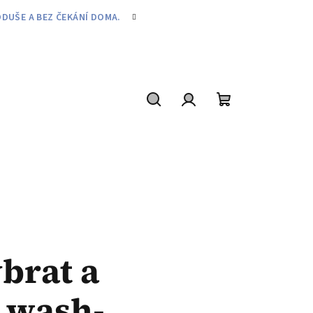
DUŠE A BEZ ČEKÁNÍ DOMA.
Hledat
Přihlášení
Nákupní
košík
brat a
, wash-