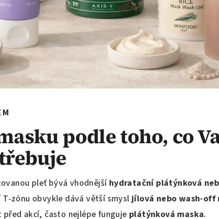
EM
masku podle toho, co Va
třebuje
tovanou pleť bývá vhodnější
hydratační plátýnková ne
ší T-zónu obvykle dává větší smysl
jílová nebo wash-off
 před akcí, často nejlépe funguje
plátýnková maska
.