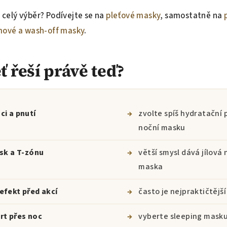
t celý výběr? Podívejte se na
pleťové masky
, samostatně na
mové a wash-off masky
.
ť řeší právě teď?
ci a pnutí
→
zvolte spíš hydratační
noční masku
esk a T-zónu
→
větší smysl dává jílová
maska
efekt před akcí
→
často je nejpraktičtěj
rt přes noc
→
vyberte sleeping mask