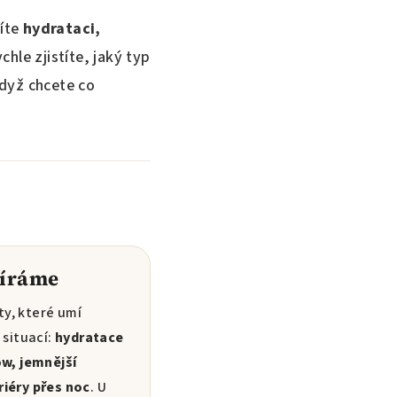
šíte
hydrataci,
chle zjistíte, jaký typ
když chcete co
bíráme
y, které umí
 situací:
hydratace
ow, jemnější
iéry přes noc
. U