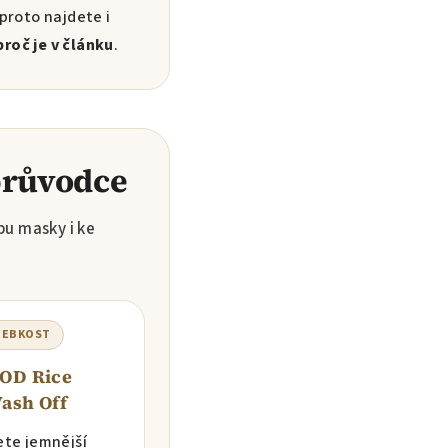
proto najdete i
proč je v článku
.
 průvodce
pu masky i ke
HEBKOST
OD Rice
ash Off
ete jemnější