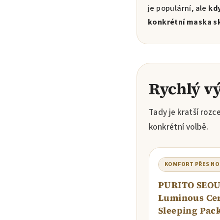
je populární, ale
kd
konkrétní maska s
Rychlý vý
Tady je kratší rozc
konkrétní volbě.
KOMFORT PŘES NO
PURITO SEO
Luminous Ce
Sleeping Pac