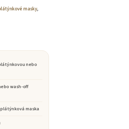
plátýnkové masky
,
 plátýnkovou nebo
 nebo wash-off
ší plátýnková maska
u