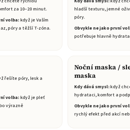
ž chcete rychlou
Kdy dává smysl:
když chce
omfort za 10–20 minut.
hladší texturu, jemné oži
póry.
ní volba:
když je Vaším
z, póry a těžší T-zóna.
Obvykle ne jako první vol
potřebuje hlavně hydratac
Noční maska / sl
maska
ž řešíte póry, lesk a
Kdy dává smysl:
když chc
hydrataci, komfort a podp
ní volba:
když je pleť
ebo výrazně
Obvykle ne jako první vol
rychlý efekt před akcí ne