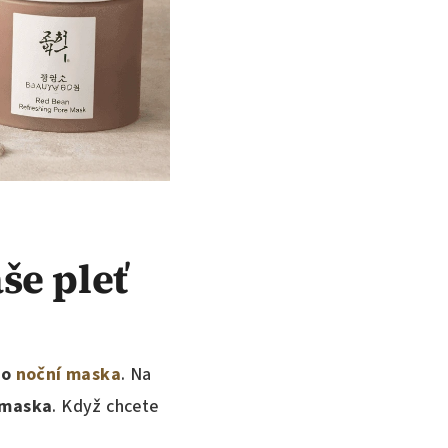
še pleť
bo
noční maska
. Na
 maska
. Když chcete