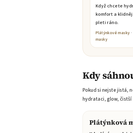
Když chcete hydr
komfort a klidněj
pleti ráno.
Plátýnkové masky
·
masky
Kdy sáhnou
Pokud si nejste jistá,
hydrataci, glow, čistš
Plátýnková 