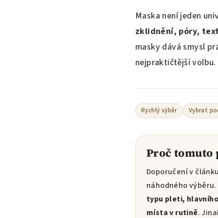
Maska není jeden univ
zklidnění, póry, tex
masky dává smysl prá
nejpraktičtější volbu.
Rychlý výběr
Vybrat po
Proč tomuto 
Doporučení v článku
náhodného výběru. 
typu pleti, hlavníh
místa v rutině
. Jin