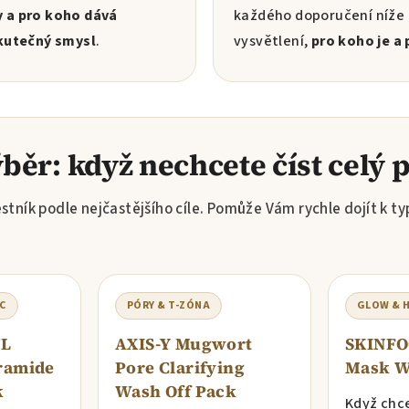
y a pro koho dává
každého doporučení níže 
kutečný smysl
.
vysvětlení,
pro koho je a 
běr: když nechcete číst celý
estník podle nejčastějšího cíle. Pomůže Vám rychle dojít k ty
C
PÓRY & T-ZÓNA
GLOW & 
UL
AXIS-Y Mugwort
SKINFO
ramide
Pore Clarifying
Mask W
k
Wash Off Pack
Když chc