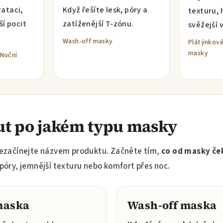
ataci,
Když řešíte lesk, póry a
texturu, 
ší pocit
zatíženější T-zónu.
svěžejší 
Wash-off masky
Plátýnkov
masky
Noční
t po jakém typu masky
 nezačínejte názvem produktu. Začněte tím,
co od masky če
í póry, jemnější texturu nebo komfort přes noc.
maska
Wash-off maska