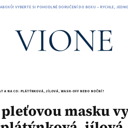
ZABOXŮ! VYBERTE SI POHODLNÉ DORUČENÍ DO BOXU – RYCHLE, JEDNO
 A NA CO: PLÁTÝNKOVÁ, JÍLOVÁ, WASH-OFF NEBO NOČNÍ?
 pleťovou masku vy
 plátýnková, jílová