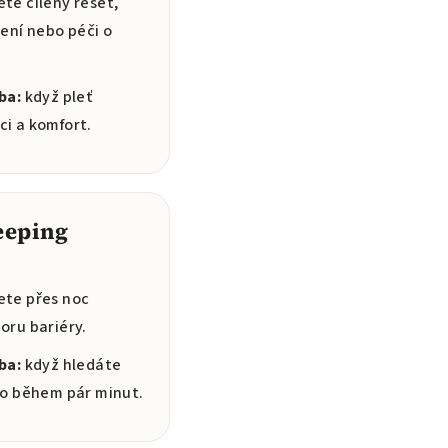
te cílený reset,
vení nebo péči o
ba:
když pleť
i a komfort.
eeping
ete přes noc
oru bariéry.
ba:
když hledáte
bo během pár minut.