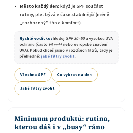
Město každý den:
když je SPF součást
rutiny, pleť bývá v čase stabilnější (méně
„rozhozený“ tón a komfort).
Rychlé vodítko:
hledej
SPF 30–50
a vysokou UVA
ochranu (často
PA++++
nebo evropské značení
UVA). Pokud chceš jasno v rozdílech filtrů, tady je
přehledně:
jaké filtry zvolit
.
Všechna SPF
Co vybrat na den
Jaké filtry zvolit
Minimum produktů: rutina,
kterou dáš i v „busy“ ráno