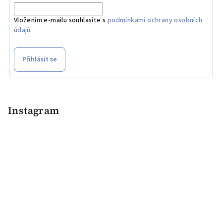
Vložením e-mailu souhlasíte s
podmínkami ochrany osobních
údajů
Přihlásit se
Z
á
p
Instagram
a
t
í