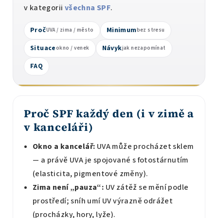
v kategorii
všechna SPF
.
Proč
Minimum
UVA / zima / město
bez stresu
Situace
Návyk
okno / venek
jak nezapomínat
FAQ
Proč SPF každý den (i v zimě a
v kanceláři)
Okno a kancelář:
UVA může procházet sklem
— a právě UVA je spojované s fotostárnutím
(elasticita, pigmentové změny).
Zima není „pauza“:
UV zátěž se mění podle
prostředí; sníh umí UV výrazně odrážet
(procházky, hory, lyže).