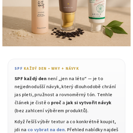
SPF
KAŽDÝ DEN • WHY + NÁVYK
SPF každý den
není „jen na léto“ — je to
nejjednodušší návyk, který dlouhodobě chrání
jas pleti, pružnost a rovnoměrný tón. Tenhle
článek je čistě o
proč
a
jak si vytvořit návyk
(bez zahlcení výběrem produktů).
Když řešíš výběr textur a co konkrétně koupit,
jdi na
co vybrat na den
. Přehled nabídky najdeš