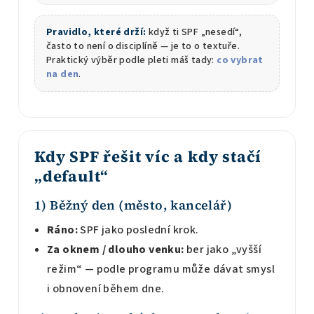
Pravidlo, které drží:
když ti SPF „nesedí“,
často to není o disciplíně — je to o textuře.
Praktický výběr podle pleti máš tady:
co vybrat
na den
.
Kdy SPF řešit víc a kdy stačí
„default“
1) Běžný den (město, kancelář)
Ráno:
SPF jako poslední krok.
Za oknem / dlouho venku:
ber jako „vyšší
režim“ — podle programu může dávat smysl
i obnovení během dne.