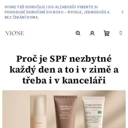
Přejít
VIONE TEĎ DORUČUJE I DO ALZABOXŮ! VYBERTE SI
na
POHODLNÉ DORUČENÍ DO BOXU – RYCHLE, JEDNODUŠE A
obsah
BEZ ČEKÁNÍ DOMA.
Nákupní
Hledat
Přihlášení
Proč je SPF nezbytné
košík
každý den a to i v zimě a
třeba i v kanceláři