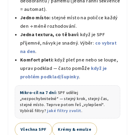
deodorantu / parfému (jedna ranní sekvence
= automat).
Jedno místo:
stejné místo na poličce každý
den → méně rozhodování.
Jedna textura, co tě baví:
když je SPF
příjemné, návyk je snadný. Výběr:
co vybrat
na den
.
Komfort pleti:
když pleť pne nebo se loupe,
uprav podklad — často pomůže
když je
problém podklad/šupinky
.
Mikro-cíl na 7 dní:
SPF udělej
„nezpochybnitelné“ — stejný krok, stejný čas,
stejné místo. Teprve potom řeš „vylepšení“.
Vybíráš filtry?
jaké filtry zvolit
.
Všechna SPF
Krémy & emulze