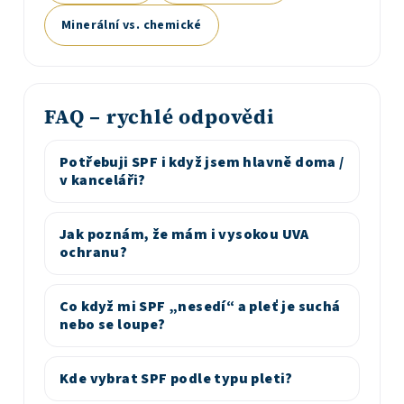
Minerální vs. chemické
FAQ – rychlé odpovědi
Potřebuji SPF i když jsem hlavně doma /
v kanceláři?
Jak poznám, že mám i vysokou UVA
ochranu?
Co když mi SPF „nesedí“ a pleť je suchá
nebo se loupe?
Kde vybrat SPF podle typu pleti?