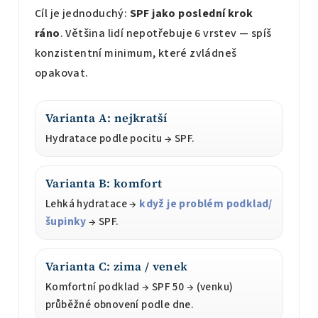
Cíl je jednoduchý:
SPF jako poslední krok
ráno
. Většina lidí nepotřebuje 6 vrstev — spíš
konzistentní minimum, které zvládneš
opakovat.
Varianta A: nejkratší
Hydratace podle pocitu → SPF.
Varianta B: komfort
Lehká hydratace →
když je problém podklad/
šupinky
→ SPF.
Varianta C: zima / venek
Komfortní podklad → SPF 50 → (venku)
průběžné obnovení podle dne.