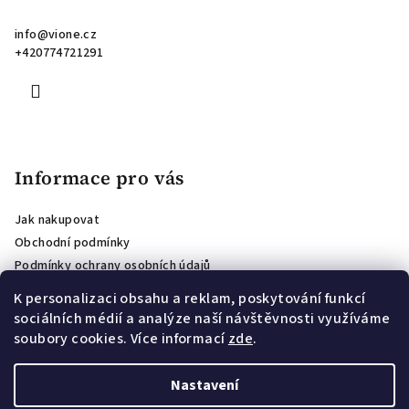
info
@
vione.cz
+420774721291
Informace pro vás
Jak nakupovat
Obchodní podmínky
Podmínky ochrany osobních údajů
Hodnocení obchodu
K personalizaci obsahu a reklam, poskytování funkcí
Affiliate program
sociálních médií a analýze naší návštěvnosti využíváme
Podmínky soutěže o voucher pro odběratele newsletteru
soubory cookies. Více informací
zde
.
Věrnostní program
Nastavení