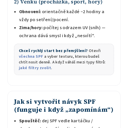
2) Venku (procházka, sport, hory)
Obnovení:
orientačně každé ~2 hodiny a
vždy po setření/pocení.
Zima/hory:
počítej s odrazem UV (sníh) —
ochrana dává smysl i když „nesvítí“.
Chceš rychlý start bez přemýšlení?
Otevři
všechna SPF
a vyber texturu, kterou budeš
chtít nosit denně. A když váháš mezi typy filtrů:
jaké filtry zvolit
.
Jak si vytvořit návyk SPF
(funguje i když „zapomínám“)
Spouštěč:
dej SPF vedle kartáčku /