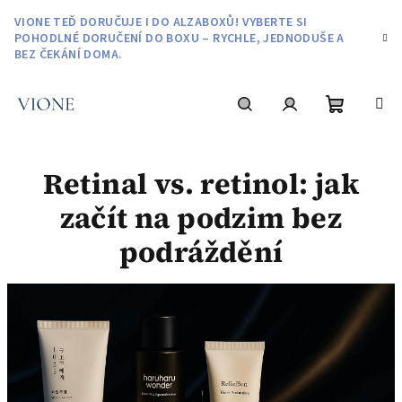
VIONE TEĎ DORUČUJE I DO ALZABOXŮ! VYBERTE SI
POHODLNÉ DORUČENÍ DO BOXU – RYCHLE, JEDNODUŠE A
BEZ ČEKÁNÍ DOMA.
Retinal vs. retinol: jak
začít na podzim bez
podráždění