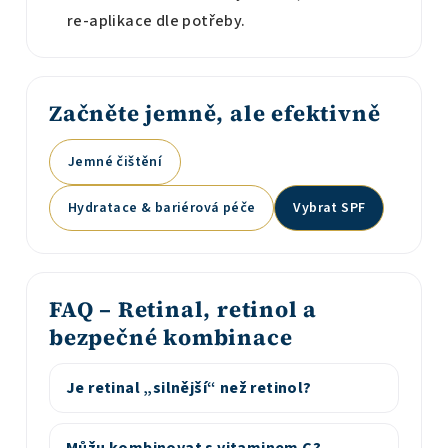
re-aplikace dle potřeby.
Začněte jemně, ale efektivně
Jemné čištění
Hydratace & bariérová péče
Vybrat SPF
FAQ – Retinal, retinol a
bezpečné kombinace
Je retinal „silnější“ než retinol?
Můžu kombinovat s vitaminem C?