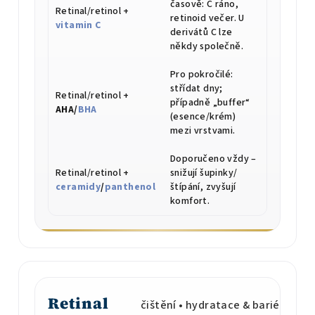
časově: C ráno,
Retinal/retinol +
retinoid večer. U
vitamin C
derivátů C lze
někdy společně.
Pro pokročilé:
střídat dny;
Retinal/retinol +
případně „buffer“
AHA/
BHA
(esence/krém)
mezi vrstvami.
Doporučeno vždy –
Retinal/retinol +
snižují šupinky/
ceramidy
/
panthenol
štípání, zvyšují
komfort.
Retinal
čištění • hydratace & bariéra • SP