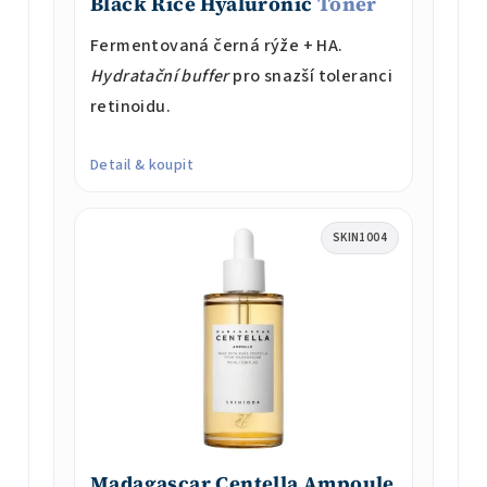
Black Rice Hyaluronic
Toner
Fermentovaná černá rýže + HA.
Hydratační buffer
pro snazší toleranci
retinoidu.
Detail & koupit
SKIN1004
Madagascar Centella Ampoule