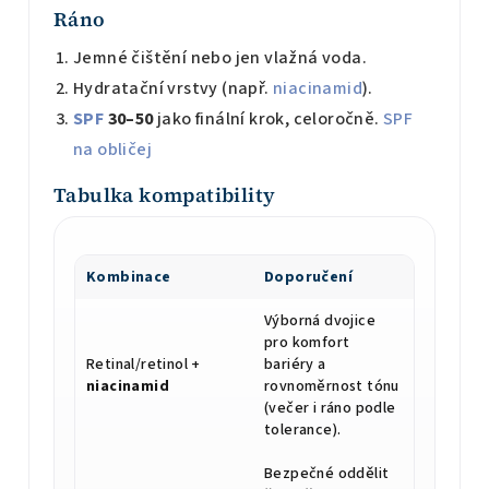
Ráno
Jemné čištění nebo jen vlažná voda.
Hydratační vrstvy (např.
niacinamid
).
SPF
30–50
jako finální krok, celoročně.
SPF
na obličej
Tabulka kompatibility
Kombinace
Doporučení
Výborná dvojice
pro komfort
Retinal/retinol +
bariéry a
niacinamid
rovnoměrnost tónu
(večer i ráno podle
tolerance).
Bezpečné oddělit