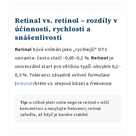
Retinal vs. retinol – rozdíly v
účinnosti, rychlosti a
snášenlivosti
Retinal
bývá vnímán jako „rychlejší“ OTC
varianta: často stačí ~0,05–0,1 %.
Retinol
je
univerzální start pro většinu typů: obvykle 0,1–
0,3 %. Toleranci zásadně ovlivní
formulace
(
emulze
/krém vs. olejová báze) a
frekvence
.
Tip:
u citlivé pleti volte nejprve retinol v nižší
koncentraci a navyšujte frekvenci; retinal
zařaďte, až když je bariéra stabilní.