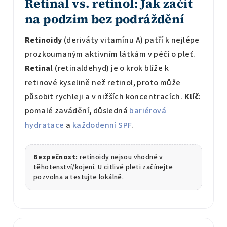
Retinal vs. retinol: Jak začít
na podzim bez podráždění
Retinoidy
(deriváty vitamínu A) patří k nejlépe
prozkoumaným aktivním látkám v péči o pleť.
Retinal
(retinaldehyd) je o krok blíže k
retinové kyselině než retinol, proto může
působit rychleji a v nižších koncentracích.
Klíč
:
pomalé zavádění, důsledná
bariérová
hydratace
a
každodenní SPF
.
Bezpečnost:
retinoidy nejsou vhodné v
těhotenství/kojení. U citlivé pleti začínejte
pozvolna a testujte lokálně.