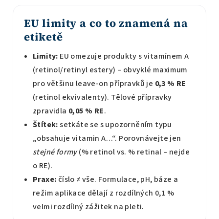
EU limity a co to znamená na
etiketě
Limity:
EU omezuje produkty s vitamínem A
(retinol/retinyl estery) – obvyklé maximum
pro většinu leave-on přípravků je
0,3 % RE
(retinol ekvivalenty). Tělové přípravky
zpravidla
0,05 % RE
.
Štítek:
setkáte se s upozorněním typu
„obsahuje vitamin A…“. Porovnávejte jen
stejné formy
(% retinol vs. % retinal – nejde
o RE).
Praxe:
číslo ≠ vše. Formulace, pH, báze a
režim aplikace dělají z rozdílných 0,1 %
velmi rozdílný zážitek na pleti.