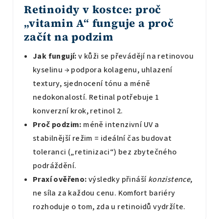
Retinoidy v kostce: proč
„vitamin A“ funguje a proč
začít na podzim
Jak fungují:
v kůži se převádějí na retinovou
kyselinu → podpora kolagenu, uhlazení
textury, sjednocení tónu a méně
nedokonalostí. Retinal potřebuje 1
konverzní krok, retinol 2.
Proč podzim:
méně intenzivní UV a
stabilnější režim = ideální čas budovat
toleranci („retinizaci“) bez zbytečného
podráždění.
Praxí ověřeno:
výsledky přináší
konzistence
,
ne síla za každou cenu. Komfort bariéry
rozhoduje o tom, zda u retinoidů vydržíte.