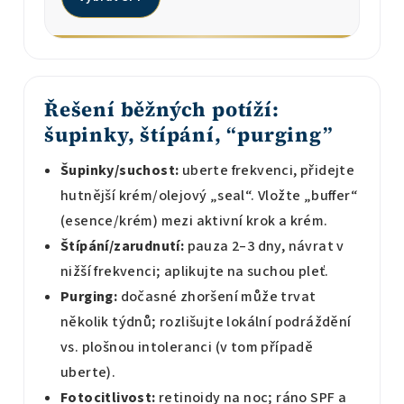
Řešení běžných potíží:
šupinky, štípání, “purging”
Šupinky/suchost:
uberte frekvenci, přidejte
hutnější krém/olejový „seal“. Vložte „buffer“
(esence/krém) mezi aktivní krok a krém.
Štípání/zarudnutí:
pauza 2–3 dny, návrat v
nižší frekvenci; aplikujte na suchou pleť.
Purging:
dočasné zhoršení může trvat
několik týdnů; rozlišujte lokální podráždění
vs. plošnou intoleranci (v tom případě
uberte).
Fotocitlivost:
retinoidy na noc; ráno SPF a