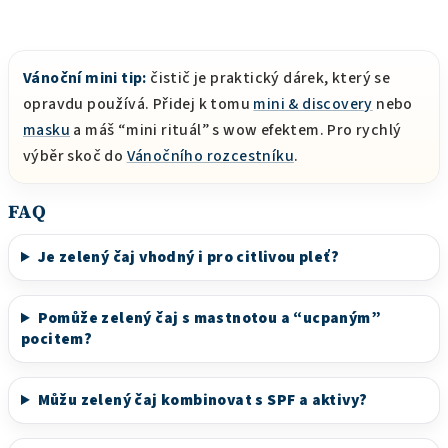
Vánoční mini tip:
čistič je praktický dárek, který se
opravdu používá. Přidej k tomu
mini & discovery
nebo
masku
a máš “mini rituál” s wow efektem. Pro rychlý
výběr skoč do
Vánočního rozcestníku
.
FAQ
Je zelený čaj vhodný i pro citlivou pleť?
Pomůže zelený čaj s mastnotou a “ucpaným”
pocitem?
Můžu zelený čaj kombinovat s SPF a aktivy?