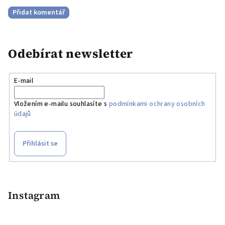
Přidat komentář
Odebírat newsletter
E-mail
Vložením e-mailu souhlasíte s
podmínkami ochrany osobních
údajů
Přihlásit se
Z
á
p
Instagram
a
t