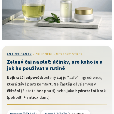
ANTIOXIDANTY
• ZKLIDNĚNÍ • MĚSTSKÝ STRES
Zelený čaj
na pleť: účinky, pro koho je a
jak ho používat v rutině
Nejkratší odpověď:
zelený čaj je “safe” ingredience,
která dává pleti komfort. Nejčastěji dává smysl v
čištění
(čistota bez pnutí) nebo jako
hydratační krok
(pohodlí + antioxidant).