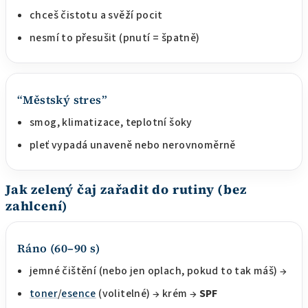
chceš čistotu a svěží pocit
nesmí to přesušit (pnutí = špatně)
“Městský stres”
smog, klimatizace, teplotní šoky
pleť vypadá unaveně nebo nerovnoměrně
Jak zelený čaj zařadit do rutiny (bez
zahlcení)
Ráno (60–90 s)
jemné čištění (nebo jen oplach, pokud to tak máš) →
toner
/
esence
(volitelné) → krém →
SPF