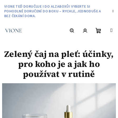
Přejít
VIONE TEĎ DORUČUJE I DO ALZABOXŮ! VYBERTE SI
na
POHODLNÉ DORUČENÍ DO BOXU – RYCHLE, JEDNODUŠE A
obsah
BEZ ČEKÁNÍ DOMA.
Nákupní
Hledat
Přihlášení
Zelený čaj na pleť: účinky,
košík
pro koho je a jak ho
používat v rutině