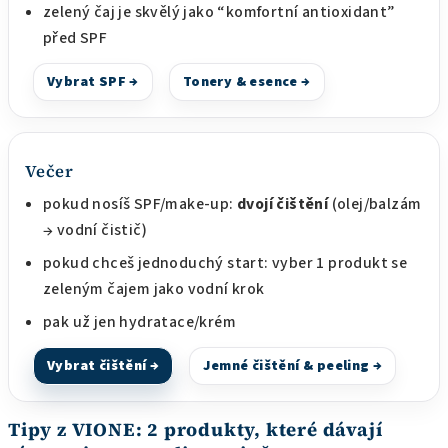
zelený čaj je skvělý jako “komfortní antioxidant”
před SPF
Vybrat SPF →
Tonery & esence →
Večer
pokud nosíš SPF/make-up:
dvojí čištění
(olej/balzám
→ vodní čistič)
pokud chceš jednoduchý start: vyber 1 produkt se
zeleným čajem jako vodní krok
pak už jen hydratace/krém
Vybrat čištění →
Jemné čištění & peeling →
Tipy z VIONE: 2 produkty, které dávají