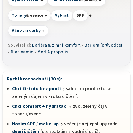
Vybrat čištění
→
Jemné čištění
& peeling →
→
Tonery
& esence →
Vybrat
SPF
Vánoční dárky
→
Související:
Bariéra & zimní komfort
•
Bariéra (průvodce)
•
Niacinamid
•
Med & propolis
Rychlé rozhodnutí (30 s):
Chci čistotu bez pnutí
→ sáhni po produktu se
zeleným čajem v kroku čištění.
Chci komfort + hydrataci
→ zvol zelený čaj v
toneru/esenci.
Nosím SPF / make-up
→ večer je nejlepší upgrade
dvojí čištění
(olej/balzám → vodní čistič).