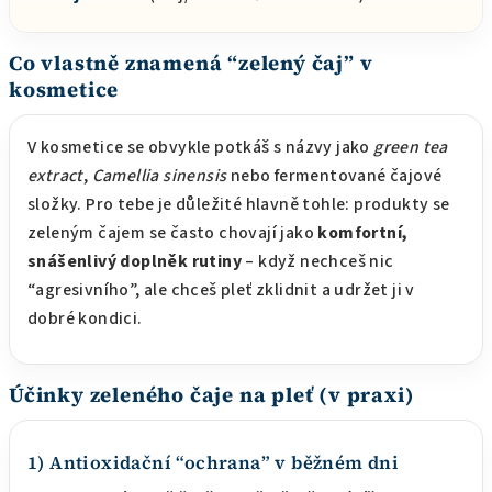
Co vlastně znamená “zelený čaj” v
kosmetice
V kosmetice se obvykle potkáš s názvy jako
green tea
extract
,
Camellia sinensis
nebo fermentované čajové
složky. Pro tebe je důležité hlavně tohle: produkty se
zeleným čajem se často chovají jako
komfortní,
snášenlivý doplněk rutiny
– když nechceš nic
“agresivního”, ale chceš pleť zklidnit a udržet ji v
dobré kondici.
Účinky zeleného čaje na pleť (v praxi)
1) Antioxidační “ochrana” v běžném dni