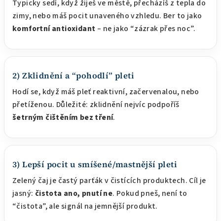
Typicky sedí, když žiješ ve městě, přecházíš z tepla do
zimy, nebo máš pocit unaveného vzhledu. Ber to jako
komfortní antioxidant
– ne jako “zázrak přes noc”.
2) Zklidnění a “pohodlí” pleti
Hodí se, když máš pleť reaktivní, začervenalou, nebo
přetíženou. Důležité: zklidnění nejvíc podpoříš
šetrným čištěním bez tření
.
3) Lepší pocit u smíšené/mastnější pleti
Zelený čaj je častý parťák v čistících produktech. Cíl je
jasný:
čistota ano, pnutí ne
. Pokud pneš, není to
“čistota”, ale signál na jemnější produkt.