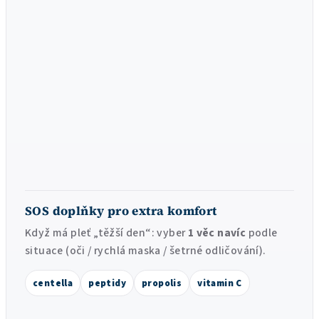
SOS doplňky pro extra komfort
Když má pleť „těžší den“: vyber
1 věc navíc
podle
situace (oči / rychlá maska / šetrné odličování).
centella
peptidy
propolis
vitamin C