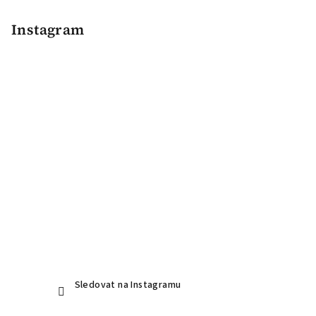
á
p
Instagram
a
t
í
Sledovat na Instagramu