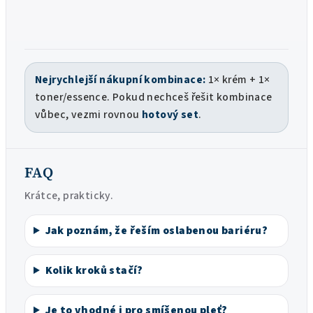
Nejrychlejší nákupní kombinace:
1× krém + 1×
toner/essence. Pokud nechceš řešit kombinace
vůbec, vezmi rovnou
hotový set
.
FAQ
Krátce, prakticky.
Jak poznám, že řeším oslabenou bariéru?
Kolik kroků stačí?
Je to vhodné i pro smíšenou pleť?