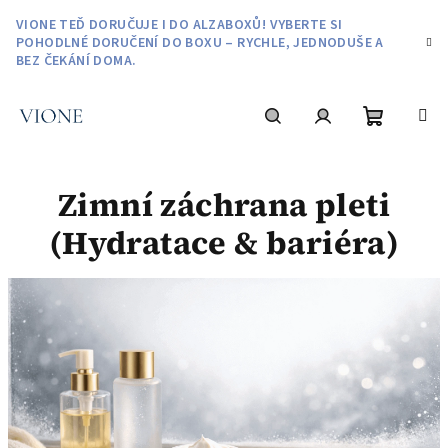
Přejít
VIONE TEĎ DORUČUJE I DO ALZABOXŮ! VYBERTE SI
na
POHODLNÉ DORUČENÍ DO BOXU – RYCHLE, JEDNODUŠE A
obsah
BEZ ČEKÁNÍ DOMA.
Nákupní
Hledat
Přihlášení
Zimní záchrana pleti
košík
(Hydratace & bariéra)