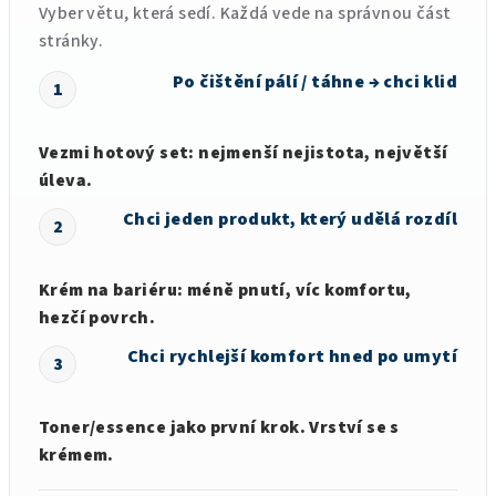
Vyber větu, která sedí. Každá vede na správnou část
stránky.
Po čištění pálí / táhne → chci klid
1
Vezmi hotový set: nejmenší nejistota, největší
úleva.
Chci jeden produkt, který udělá rozdíl
2
Krém na bariéru: méně pnutí, víc komfortu,
hezčí povrch.
Chci rychlejší komfort hned po umytí
3
Toner/essence jako první krok. Vrství se s
krémem.