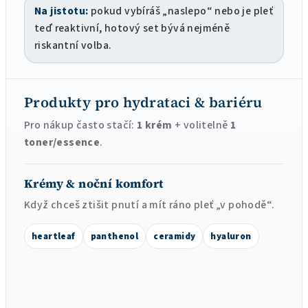
Na jistotu:
pokud vybíráš „naslepo“ nebo je pleť
teď reaktivní, hotový set bývá nejméně
riskantní volba.
Produkty pro hydrataci & bariéru
Pro nákup často stačí:
1 krém
+ volitelně
1
toner/essence
.
Krémy & noční komfort
Když chceš ztišit pnutí a mít ráno pleť „v pohodě“.
heartleaf
panthenol
ceramidy
hyaluron