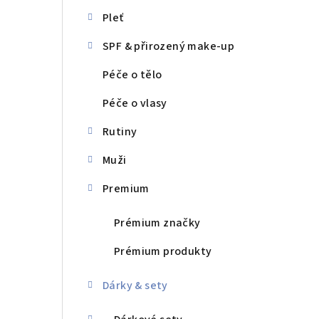
s
Pleť
t
SPF & přirozený make-up
r
Péče o tělo
a
Péče o vlasy
n
n
Rutiny
í
Muži
p
Premium
a
Prémium značky
n
Prémium produkty
e
Dárky & sety
l