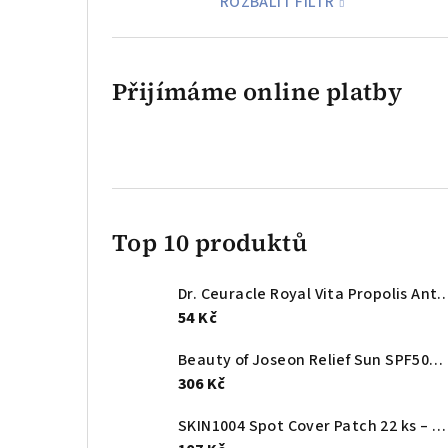
ROZBALIT FILTR
Přijímáme online platby
Top 10 produktů
Dr. Ceuracle Royal Vita Propolis Antioxidant Mask – maska s
54 Kč
Beauty of Joseon Relief Sun SPF50+ (50 ml) – Rice + Probiotics
306 Kč
SKIN1004 Spot Cover Patch 22 ks – ultra-tenké náplasti na pupínky pro diskrétní krytí