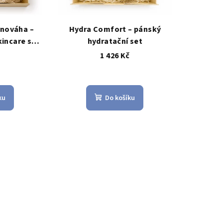
vnováha –
Hydra Comfort – pánský
kincare set
hydratační set
 v ceně +
č
1 426 Kč
 Releaf
Unscented
ku
Do košíku