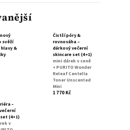
anější
nový
Čistší póry &
o svěží
rovnováha –
 hlavy &
dárkový večerní
lky
skincare set (4+1)
mini dárek v ceně
+ PURITO Wonder
Releaf Centella
Toner Unscented
Mini
1 770 Kč
riéra –
večerní
 set (4+1)
rek v
PURITO