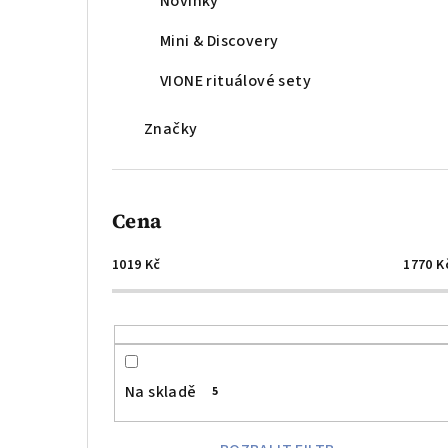
Novinky
Mini & Discovery
VIONE rituálové sety
Značky
Cena
1019
Kč
1770
K
Na skladě
5