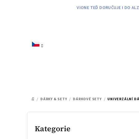
Přejít
VIONE TEĎ DORUČUJE I DO AL
na
obsah
/
DÁRKY & SETY
/
DÁRKOVÉ SETY
/
UNIVERZÁLNÍ D
DOMŮ
P
o
Kategorie
Přeskočit
kategorie