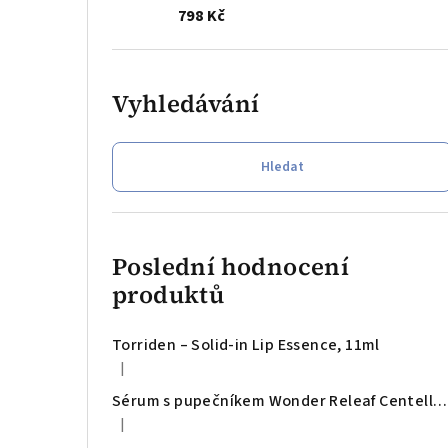
798 Kč
Vyhledávání
Hledat
Poslední hodnocení
produktů
Torriden – Solid-in Lip Essence, 11ml
|
Hodnocení produktu je 5 z 5 hvězdiček.
Sérum s pupečníkem Wonder Releaf Centella Serum Unscented Mini
|
Hodnocení produktu je 5 z 5 hvězdiček.