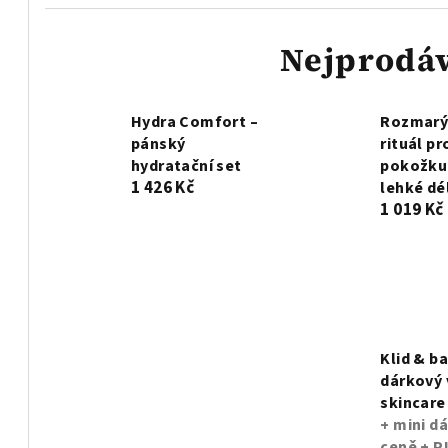
Nejprodáv
Hydra Comfort –
Rozmarý
pánský
rituál pr
hydratační set
pokožku
1 426 Kč
lehké dé
1 019 Kč
Klid & ba
dárkový 
skincare
+ mini dá
ceně + 