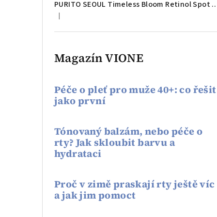
PURITO SEOUL Timeless Bloom Retinol Spot Cream 30 ml – cílený noční retinolov
|
Hodnocení produktu je 5 z 5 hvězdiček.
Magazín VIONE
Péče o pleť pro muže 40+: co řešit
jako první
Tónovaný balzám, nebo péče o
rty? Jak skloubit barvu a
hydrataci
Proč v zimě praskají rty ještě víc
a jak jim pomoct