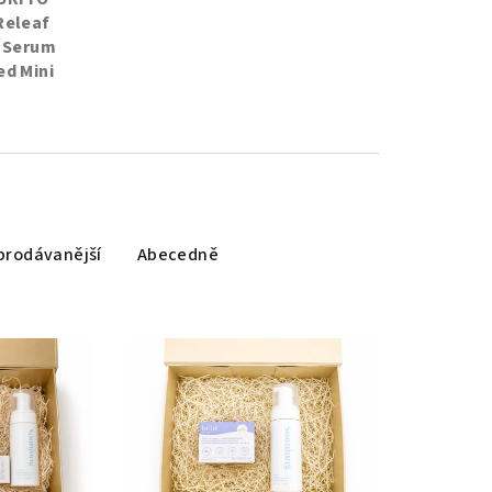
Releaf
a Serum
d Mini
prodávanější
Abecedně