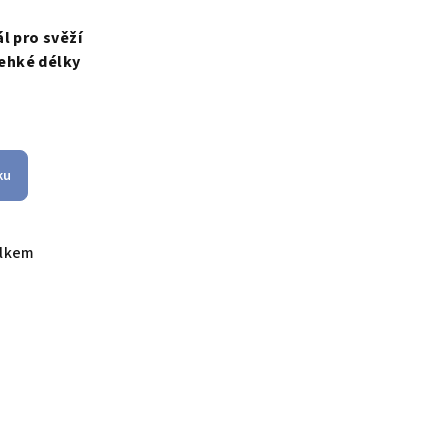
l pro svěží
ehké délky
č
ku
elkem