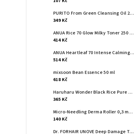
107 Kč
PURITO From Green Cleansing Oil 200 m
349 Kč
ANUA Rice 70 Glow Milky Toner 250 ml – rozjasňující rýžový mléčný toner s niacinamidem a ceramidy
414 Kč
ANUA Heartleaf 70 Intense Calming Cream 5
514 Kč
mixsoon Bean Essence 50 ml
618 Kč
Haruharu Wonder Black Rice Pure Mineral Relief Daily Sunscreen SPF50+ PA++++
365 Kč
Micro-Needling Derma Roller 0,3 mm - mikrojehličkový aplikátor na obličej
140 Kč
Dr. FORHAIR UNOVE Deep Damage Treatment EX Tender Bloom 207 ml