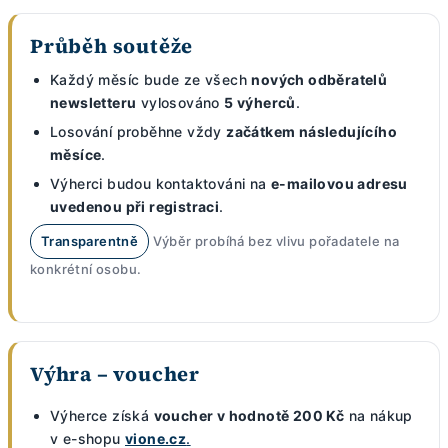
Průběh soutěže
Každý měsíc bude ze všech
nových odběratelů
newsletteru
vylosováno
5 výherců
.
Losování proběhne vždy
začátkem následujícího
měsíce
.
Výherci budou kontaktováni na
e-mailovou adresu
uvedenou při registraci
.
Transparentně
Výběr probíhá bez vlivu pořadatele na
konkrétní osobu.
Výhra – voucher
Výherce získá
voucher v hodnotě 200 Kč
na nákup
v e-shopu
vione.cz
.