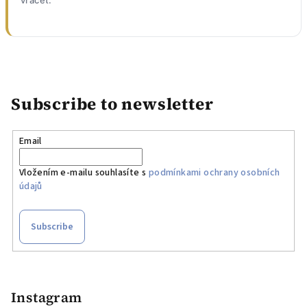
vracet.
Subscribe to newsletter
Email
Vložením e-mailu souhlasíte s
podmínkami ochrany osobních
údajů
Subscribe
F
o
o
Instagram