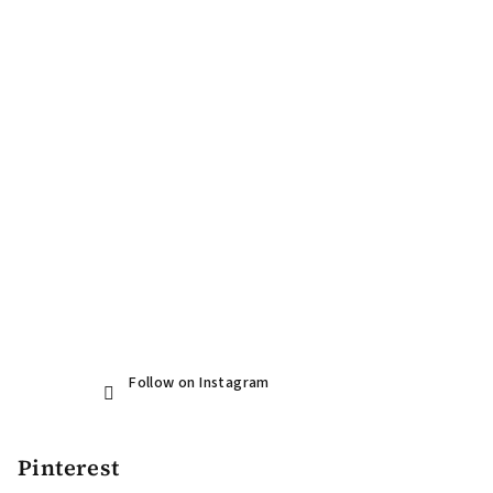
t
e
r
Follow on Instagram
Pinterest