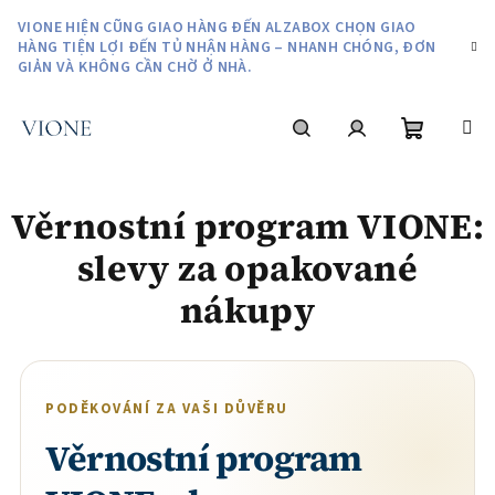
Chuyển
VIONE HIỆN CŨNG GIAO HÀNG ĐẾN ALZABOX CHỌN GIAO
qua
HÀNG TIỆN LỢI ĐẾN TỦ NHẬN HÀNG – NHANH CHÓNG, ĐƠN
phần
GIẢN VÀ KHÔNG CẦN CHỜ Ở NHÀ.
nội
dung
giỏ
Tìm
Đăng
Věrnostní program VIONE:
hàng
kiếm
nhập
slevy za opakované
nákupy
PODĚKOVÁNÍ ZA VAŠI DŮVĚRU
Věrnostní program