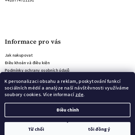
+420774721291
Informace pro vás
Jak nakupovat
Điều khoản và điều kiện
Podmínky ochrany osobních údajů
ánh giá cửa hàng
K personalizaci obsahu a reklam, poskytování funkcí
Affiliate program
sociálních médií a analýze naší návštěvnosti využíváme
PODMÍNKY SOUTĚŽE O VOUCHER PRO ODBĚRATELE NEWSLETTERU
soubory cookies. Více informací
zde
.
Věrnostní program VIONE: slevy za opakované nákupy
Điều chỉnh
Copyright 2026
VIONE
. Đã đăng ký Bản quyền.
Thay đổi chế độ
cài đặt cookie
Từ chối
tôi đồng ý