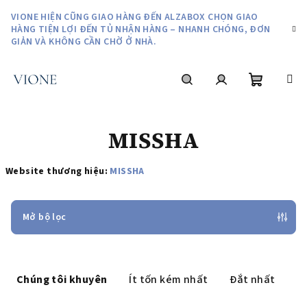
Chuyển
VIONE HIỆN CŨNG GIAO HÀNG ĐẾN ALZABOX CHỌN GIAO
qua
HÀNG TIỆN LỢI ĐẾN TỦ NHẬN HÀNG – NHANH CHÓNG, ĐƠN
phần
GIẢN VÀ KHÔNG CẦN CHỜ Ở NHÀ.
nội
dung
giỏ
Tìm
Đăng
MISSHA
hàng
kiếm
nhập
Website thương hiệu:
MISSHA
Mở bộ lọc
P
h
Chúng tôi khuyên
Ít tốn kém nhất
Đắt nhất
â