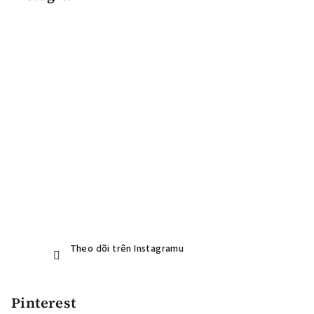
n
n
h
t
r
a
n
g
Theo dõi trên Instagramu
Pinterest