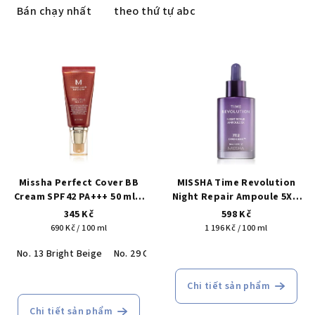
n
Bán chạy nhất
theo thứ tự abc
l
o
D
ạ
a
i
n
s
h
ả
s
n
á
p
c
h
Missha Perfect Cover BB
MISSHA Time Revolution
h
Cream SPF42 PA+++ 50 ml –
Night Repair Ampoule 5X –
ẩ
tónovací péče & ochrana
noční probiotické sérum
s
345 Kč
598 Kč
m
UV v 1 kroku
(77,2 % Extreme Biome, 10
Giá
Giá
690 Kč / 100 ml
1 196 Kč / 100 ml
ả
probiotik) pro pevnost &
đo
đo
n
glow, 50 ml
No. 13 Bright Beige
No. 29 Caramel Beige
No. 31 Golden Beige
lường:
lường:
p
Đánh
Chi tiết sản phẩm
h
giá
trung
Chi tiết sản phẩm