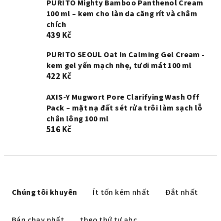
PURITO Mighty Bamboo Panthenol Cream
100 ml – kem cho làn da căng rít và châm
chích
439 Kč
PURITO SEOUL Oat In Calming Gel Cream -
kem gel yến mạch nhẹ, tươi mát 100 ml
422 Kč
AXIS-Y Mugwort Pore Clarifying Wash Off
Pack – mặt nạ đất sét rửa trôi làm sạch lỗ
chân lông 100 ml
516 Kč
P
h
Chúng tôi khuyên
Ít tốn kém nhất
Đắt nhất
â
n
Bán chạy nhất
theo thứ tự abc