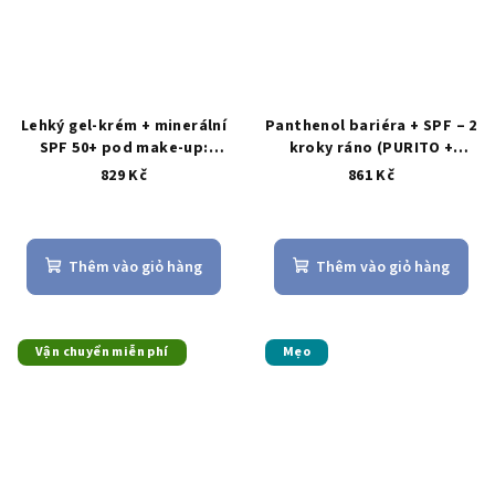
trên
5
sao.
Lehký gel-krém + minerální
Panthenol bariéra + SPF – 2
SPF 50+ pod make-up:
kroky ráno (PURITO +
PURITO × Haruharu (2 kroky
Complete No-Stress SPF
829 Kč
861 Kč
AM)
50+)
Đánh
giá
trung
Thêm vào giỏ hàng
Thêm vào giỏ hàng
bình
của
sản
phẩm
Vận chuyển miễn phí
Mẹo
là
5,0
trên
5
sao.