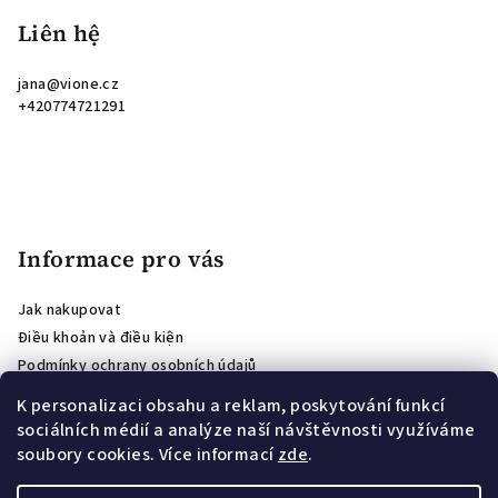
Liên hệ
jana
@
vione.cz
+420774721291
Informace pro vás
Jak nakupovat
Điều khoản và điều kiện
Podmínky ochrany osobních údajů
ánh giá cửa hàng
K personalizaci obsahu a reklam, poskytování funkcí
Affiliate program
sociálních médií a analýze naší návštěvnosti využíváme
PODMÍNKY SOUTĚŽE O VOUCHER PRO ODBĚRATELE NEWSLETTERU
soubory cookies. Více informací
zde
.
Věrnostní program VIONE: slevy za opakované nákupy