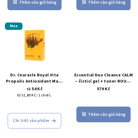
trung
trung
Thêm vào giỏ hàng
Thêm vào giỏ hàng
h
bình
bình
của
của
ẩ
sản
sản
m
phẩm
phẩm
Mẹo
là
là
5,0
5,0
trên
trên
5
5
sao.
sao.
Dr. Ceuracle Royal Vita
Essential Duo Cleanse CALM
Propolis Antioxidant Mask
– čisticí gel + toner ROUND
– maska s antioxidanty 30
LAB Dokdo
54 Kč
579 Kč
từ
ml
Giá
từ 51,80 Kč / 1 chiếc.
đo
Đánh
lường:
giá
Thêm vào giỏ hàng
trung
Chi tiết sản phẩm
bình
của
sản