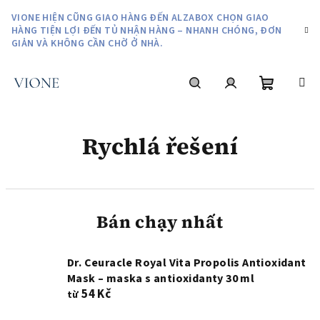
Chuyển
VIONE HIỆN CŨNG GIAO HÀNG ĐẾN ALZABOX CHỌN GIAO
qua
HÀNG TIỆN LỢI ĐẾN TỦ NHẬN HÀNG – NHANH CHÓNG, ĐƠN
phần
GIẢN VÀ KHÔNG CẦN CHỜ Ở NHÀ.
nội
dung
giỏ
Tìm
Đăng
Rychlá řešení
hàng
kiếm
nhập
Bán chạy nhất
Dr. Ceuracle Royal Vita Propolis Antioxidant
Mask – maska s antioxidanty 30 ml
54 Kč
từ