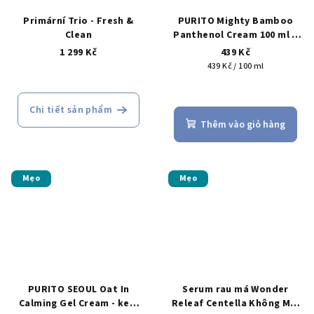
Primární Trio - Fresh &
PURITO Mighty Bamboo
Clean
Panthenol Cream 100 ml –
kem cho làn da căng rít và
1 299 Kč
439 Kč
châm chích
Giá
439 Kč / 100 ml
đo
Đánh
lường:
giá
Chi tiết sản phẩm
trung
Thêm vào giỏ hàng
bình
của
sản
phẩm
Mẹo
Mẹo
là
5,0
trên
5
sao.
PURITO SEOUL Oat In
Serum rau má Wonder
Calming Gel Cream - kem
Releaf Centella Không Mùi