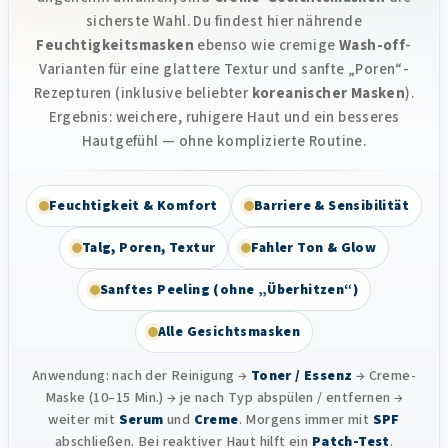
sicherste Wahl. Du findest hier nährende
Feuchtigkeitsmasken
ebenso wie cremige
Wash-off
-
Varianten für eine glattere Textur und sanfte „Poren“-
Rezepturen (inklusive beliebter
koreanischer Masken
).
Ergebnis: weichere, ruhigere Haut und ein besseres
Hautgefühl — ohne komplizierte Routine.
Feuchtigkeit & Komfort
Barriere & Sensibilität
Talg, Poren, Textur
Fahler Ton & Glow
Sanftes Peeling (ohne „Überhitzen“)
Alle Gesichtsmasken
Anwendung: nach der Reinigung →
Toner / Essenz
→ Creme-
Maske (10–15 Min.) → je nach Typ abspülen / entfernen →
weiter mit
Serum
und
Creme
. Morgens immer mit
SPF
abschließen. Bei reaktiver Haut hilft ein
Patch-Test
.