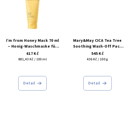
e
I’m from Honey Mask 70 ml
Mary&May CICA Tea Tree
– Honig-Waschmaske für
Soothing Wash-Off Pack
Pflege, Geschmeidigkeit
125 g – zklidňující jílová
617 Kč
545 Kč
und Hautkomfort
maska na póry (cica + tea
Verkaufspreis:
Verkaufspreis:
881,43 Kč / 100 ml
436 Kč / 100 g
tree)
Die
Die
durchschnittliche
durchschnittliche
Produktbewertung
Produktbewertu
Detail
Detail
ist
ist
5,0
5,0
von
von
5
5
Sternen.
Sternen.