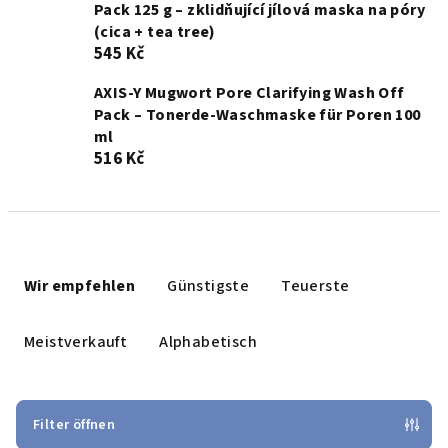
Pack 125 g – zklidňující jílová maska na póry
(cica + tea tree)
545 Kč
AXIS-Y Mugwort Pore Clarifying Wash Off
Pack – Tonerde-Waschmaske für Poren 100
ml
516 Kč
P
r
Wir empfehlen
Günstigste
Teuerste
o
d
Meistverkauft
Alphabetisch
u
k
t
Filter öffnen