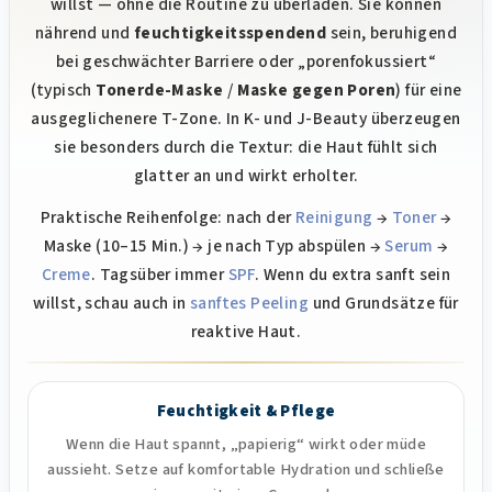
m
willst — ohne die Routine zu überladen. Sie können
e
nährend und
feuchtigkeitsspendend
sein, beruhigend
n
bei geschwächter Barriere oder „porenfokussiert“
t
(typisch
Tonerde-Maske
/
Maske gegen Poren
) für eine
e
ausgeglichenere T-Zone. In K- und J-Beauty überzeugen
d
sie besonders durch die Textur: die Haut fühlt sich
e
r
glatter an und wirkt erholter.
L
Praktische Reihenfolge: nach der
Reinigung
→
Toner
→
i
Maske (10–15 Min.) → je nach Typ abspülen →
Serum
→
s
Creme
. Tagsüber immer
SPF
. Wenn du extra sanft sein
t
e
willst, schau auch in
sanftes Peeling
und Grundsätze für
reaktive Haut.
Feuchtigkeit & Pflege
Wenn die Haut spannt, „papierig“ wirkt oder müde
aussieht. Setze auf komfortable Hydration und schließe