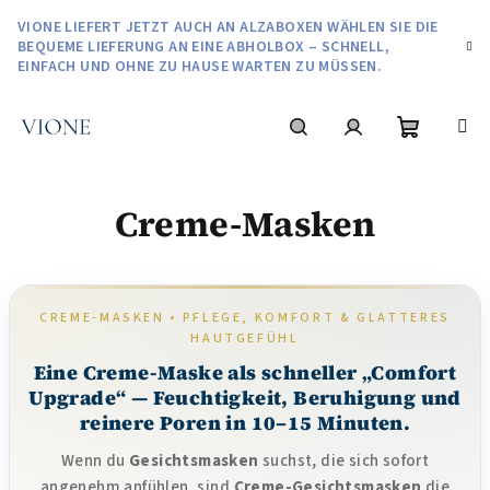
Zum
VIONE LIEFERT JETZT AUCH AN ALZABOXEN WÄHLEN SIE DIE
Inhalt
BEQUEME LIEFERUNG AN EINE ABHOLBOX – SCHNELL,
springen
EINFACH UND OHNE ZU HAUSE WARTEN ZU MÜSSEN.
Warenko
Suchen
Login
Creme-Masken
CREME-MASKEN • PFLEGE, KOMFORT & GLATTERES
HAUTGEFÜHL
Eine Creme-Maske als schneller „Comfort
Upgrade“ — Feuchtigkeit, Beruhigung und
reinere Poren in 10–15 Minuten.
Wenn du
Gesichtsmasken
suchst, die sich sofort
angenehm anfühlen, sind
Creme-Gesichtsmasken
die