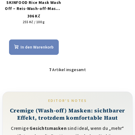
SKINFOOD Rice Mask Wash
Off – Reis-Wash-off-Maske,
Aufhellung & sanfte
306 Kč
Exfoliation, 120 g
Verkaufspreis:
255 Kč / 100 g
Die
durchschnittliche
Produktbewertung
In den Warenkorb
ist
5,0
von
5
7
Artikel insgesamt
S
Sternen.
t
e
u
e
EDITOR’S NOTES
r
Cremige (Wash-off) Masken: sichtbarer
e
Effekt, trotzdem komfortable Haut
l
e
Cremige
Gesichtsmasken
sind ideal, wenn du „mehr“