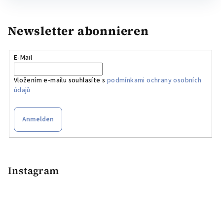
Newsletter abonnieren
E-Mail
Vložením e-mailu souhlasíte s
podmínkami ochrany osobních
údajů
Anmelden
F
u
ß
Instagram
z
e
i