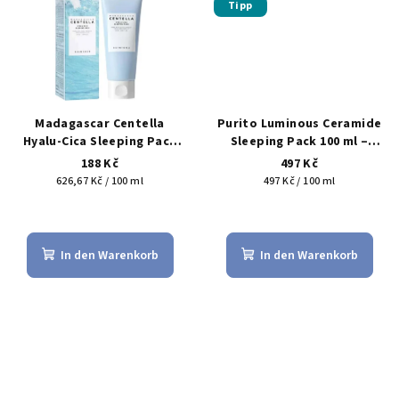
e
Tipp
Madagascar Centella
Purito Luminous Ceramide
Hyalu-Cica Sleeping Pack
Sleeping Pack 100 ml –
Mini –
regenerační noční krém-
188 Kč
497 Kč
feuchtigkeitsspendende
maska s ceramidy
Verkaufspreis:
Verkaufspreis:
626,67 Kč / 100 ml
497 Kč / 100 ml
Nachtmaske (SKIN1004) 30
ml
Die
durchschnittliche
Produktbewertu
In den Warenkorb
In den Warenkorb
ist
5,0
von
5
Sternen.