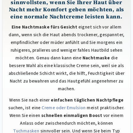
sinnvollsten, wenn Sie Ihrer Haut über
l
Nacht mehr Komfort geben möchten, als
e
eine normale Nachtcreme leisten kann.
m
e
Eine Nachtmaske fürs Gesicht
eignet sich vor allem
n
dann, wenn sich die Haut abends trockener, gespannter,
t
empfindlicher oder müder anfühlt und Sie morgens ein
e
ruhigeres, pralleres und weniger fahles Hautbild sehen
d
möchten. Genau dann kann eine
Nachtmaske
die
e
bessere Wahl als eine klassische Creme sein, weil sie als
r
L
abschließende Schicht wirkt, die hilft, Feuchtigkeit über
i
Nacht zu bewahren und das Hautgefühl angenehmer zu
s
machen.
t
Wenn Sie nach einer
einfachen täglichen Nachtpflege
e
suchen, ist eine
Creme oder Emulsion
meist praktischer.
Wenn Sie einen
schnellen einmaligen Boost
vor einem
Anlass oder zwischendurch möchten, können
Tuchmasken
sinnvoller sein. Und wenn Sie beim Typ