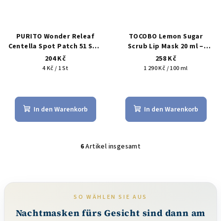
PURITO Wonder Releaf
TOCOBO Lemon Sugar
Centella Spot Patch 51 Stk.
Scrub Lip Mask 20 ml –
– dünne Patches gegen
abendliche Scrub-Maske
204 Kč
258 Kč
Pickel und Rötungen
für raue und schuppige
Verkaufspreis:
Verkaufspreis:
4 Kč / 1 St
1 290 Kč / 100 ml
Lippen
Die
Die
durchschnittliche
durchschnittliche
Produktbewertung
Produktbewertu
In den Warenkorb
In den Warenkorb
ist
ist
5,0
5,0
von
von
5
5
6
Artikel insgesamt
S
Sternen.
Sternen.
t
e
u
e
SO WÄHLEN SIE AUS
r
Nachtmasken fürs Gesicht sind dann am
e