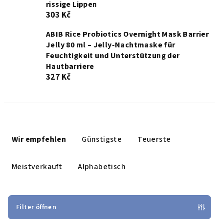
rissige Lippen
303 Kč
ABIB Rice Probiotics Overnight Mask Barrier
Jelly 80 ml – Jelly-Nachtmaske für
Feuchtigkeit und Unterstützung der
Hautbarriere
327 Kč
P
r
Wir empfehlen
Günstigste
Teuerste
o
d
Meistverkauft
Alphabetisch
u
k
t
Filter öffnen