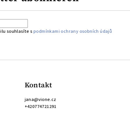
lu souhlasíte s
podmínkami ochrany osobních údajů
Kontakt
jana
@
vione.cz
+420774721291