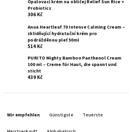
Opalovací krém na obličej Relief Sun Rice +
Probiotics
306 Kč
Anua Heartleaf 70 Intense Calming Cream –
zklidňující hydratační krém pro
podrážděnou pleť 50ml
514 Kč
PURITO Mighty Bamboo Panthenol Cream
100 ml – Creme für Haut, die spannt und
sticht
439 Kč
P
r
Wir empfehlen
Günstigste
Teuerste
o
d
Meistverkauft
Alphabetisch