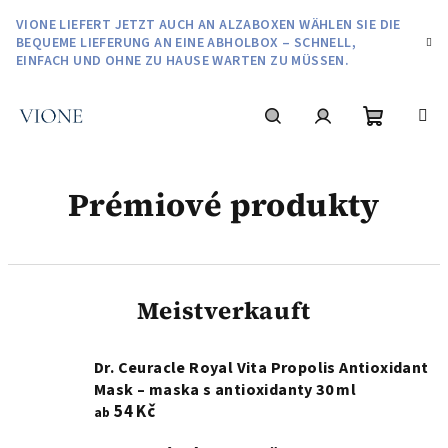
Zum
VIONE LIEFERT JETZT AUCH AN ALZABOXEN WÄHLEN SIE DIE
Inhalt
BEQUEME LIEFERUNG AN EINE ABHOLBOX – SCHNELL,
springen
EINFACH UND OHNE ZU HAUSE WARTEN ZU MÜSSEN.
Warenko
Suchen
Login
Prémiové produkty
Meistverkauft
Dr. Ceuracle Royal Vita Propolis Antioxidant
Mask – maska s antioxidanty 30 ml
54 Kč
ab