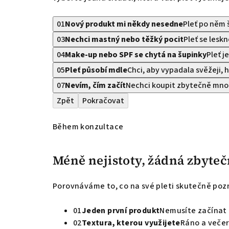
01
Nový produkt mi někdy nesedne
Pleť po něm 
03
Nechci mastný nebo těžký pocit
Pleť se lesk
04
Make-up nebo SPF se chytá na šupinky
Pleť j
05
Pleť působí mdle
Chci, aby vypadala svěžeji, h
07
Nevím, čím začít
Nechci koupit zbytečně mno
Zpět
Pokračovat
Během konzultace
Méně nejistoty, žádná zbyteč
Porovnáváme to, co na své pleti skutečně pozná
01
Jeden první produkt
Nemusíte začínat 
02
Textura, kterou využijete
Ráno a večer