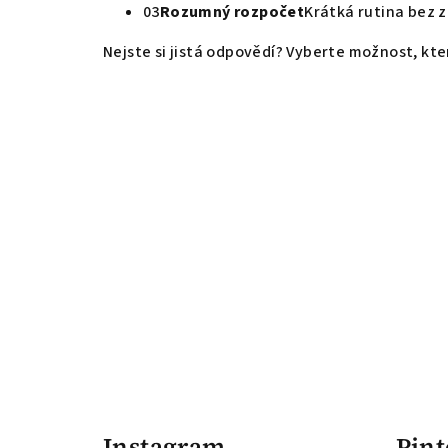
03
Rozumný rozpočet
Krátká rutina bez 
Nejste si jistá odpovědí? Vyberte možnost, kter
F
u
Instagram
Pint