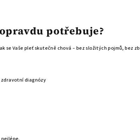
ť opravdu potřebuje?
k se Vaše pleť skutečně chová – bez složitých pojmů, bez zb
ez zdravotní diagnózy
 nejlépe.