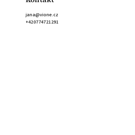
jana
@
vione.cz
+420774721291