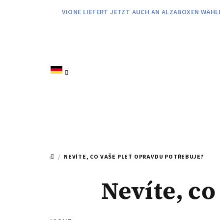
Zum
VIONE LIEFERT JETZT AUCH AN ALZABOXEN WÄHL
Inhalt
springen
/
NEVÍTE, CO VAŠE PLEŤ OPRAVDU POTŘEBUJE?
STARTSEITE
Nevíte, co