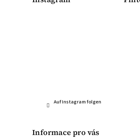
ß
z
e
i
l
e
Auf Instagram folgen
Informace pro vás