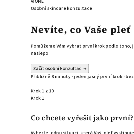
VIONE
Osobní skincare konzultace
Nevíte, co Vaše ple
Pomůžeme Vám vybrat první krok podle toho, ja
naslepo.
Začít osobní konzultaci
→
Přibližně 3 minuty · jeden jasný první krok · b
Krok 1 z 10
Krok 1
Co chcete vyřešit jako první?
Vyberte jednu situaci, která Vaši pleť vystihuje