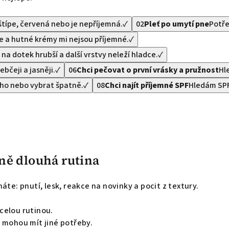
štípe, červená nebo je nepříjemná.
✓
02
Pleť po umytí pne
Potře
ne a hutné krémy mi nejsou příjemné.
✓
e na dotek hrubší a další vrstvy neleží hladce.
✓
ebčeji a jasněji.
✓
06
Chci pečovat o první vrásky a pružnost
Hle
ho nebo vybrat špatně.
✓
08
Chci najít příjemné SPF
Hledám SPF
ně dlouhá rutina
te: pnutí, lesk, reakce na novinky a pocit z textury.
celou rutinou.
 mohou mít jiné potřeby.