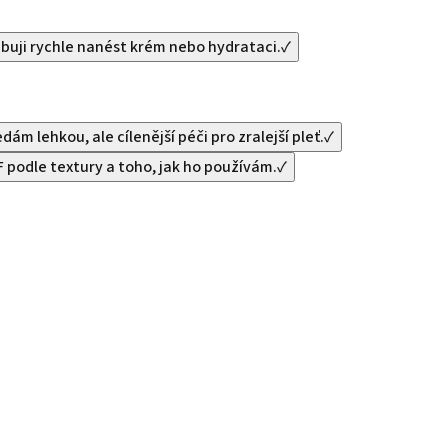
buji rychle nanést krém nebo hydrataci.
✓
dám lehkou, ale cílenější péči pro zralejší pleť.
✓
 podle textury a toho, jak ho používám.
✓