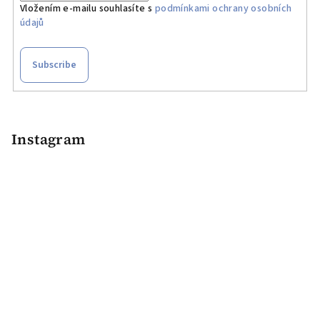
Vložením e-mailu souhlasíte s
podmínkami ochrany osobních
o
údajů
n
t
r
Subscribe
o
l
F
s
o
o
Instagram
t
e
r