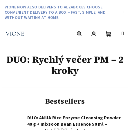
Skip
VIONE NOW ALSO DELIVERS TO ALZABOXES CHOOSE
to
CONVENIENT DELIVERY TO A BOX – FAST, SIMPLE, AND
content
WITHOUT WAITING AT HOME.
Shoppin
Search
Login
DUO: Rychlý večer PM – 2
cart
kroky
Bestsellers
DUO: ANUA Rice Enzyme Cleansing Powder
40 g + mixsoon Bean Essence 50 ml –