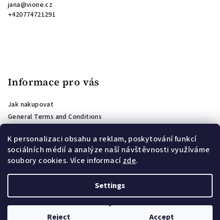
jana
@
vione.cz
+420774721291
Informace pro vás
Jak nakupovat
General Terms and Conditions
Podmínky ochrany osobních údajů
K personalizaci obsahu a reklam, poskytování funkcí
Store reviews
sociálních médií a analýze naší návštěvnosti využíváme
Affiliate program
soubory cookies. Více informací
zde
.
PODMÍNKY SOUTĚŽE O VOUCHER PRO ODBĚRATELE NEWSLETTERU
Věrnostní program VIONE: slevy za opakované nákupy
Settings
Copyright 2026
VIONE
. All rights reserved.
Edit cookie settings
Reject
Accept