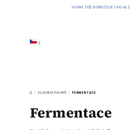
Přejít
VIONE TEĎ DORUČUJE I DO AL
na
obsah
/
SLOVNÍK POJMŮ
/
FERMENTACE
DOMŮ
Fermentace