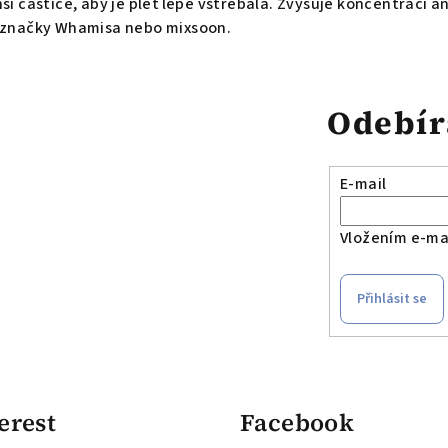
ší částice, aby je pleť lépe vstřebala. Zvyšuje koncentraci 
 ně značky Whamisa nebo mixsoon.
Odebír
E-mail
Vložením e-mai
Přihlásit se
erest
Facebook