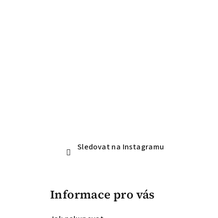
a
t
í
Sledovat na Instagramu
Informace pro vás