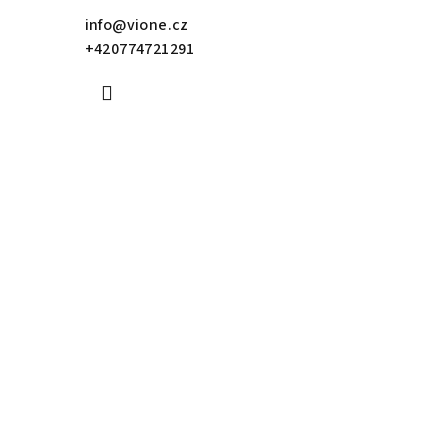
info
@
vione.cz
+420774721291