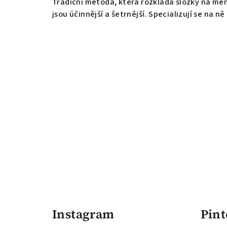
Tradiční metoda, která rozkládá složky na men
jsou účinnější a šetrnější. Specializují se na
Z
á
Instagram
Pint
p