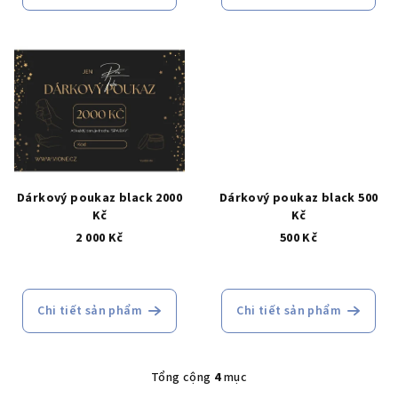
h
ẩ
m
Dárkový poukaz black 2000
Dárkový poukaz black 500
Kč
Kč
2 000 Kč
500 Kč
Chi tiết sản phẩm
Chi tiết sản phẩm
Tổng cộng
4
mục
D