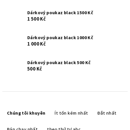
Dárkový poukaz black 1500 Kč
1 500 Kč
Dárkový poukaz black 1000 Kč
1 000 Kč
Dárkový poukaz black 500 Kč
500 Kč
P
h
Chúng tôi khuyên
Ít tốn kém nhất
Đắt nhất
â
n
Bán chạy nhất
theo thứ tự abc