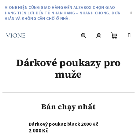
Chuyển
VIONE HIỆN CŨNG GIAO HÀNG ĐẾN ALZABOX CHỌN GIAO
qua
HÀNG TIỆN LỢI ĐẾN TỦ NHẬN HÀNG – NHANH CHÓNG, ĐƠN
phần
GIẢN VÀ KHÔNG CẦN CHỜ Ở NHÀ.
nội
dung
giỏ
Tìm
Đăng
Dárkové poukazy pro
hàng
kiếm
nhập
muže
Bán chạy nhất
Dárkový poukaz black 2000 Kč
2 000 Kč