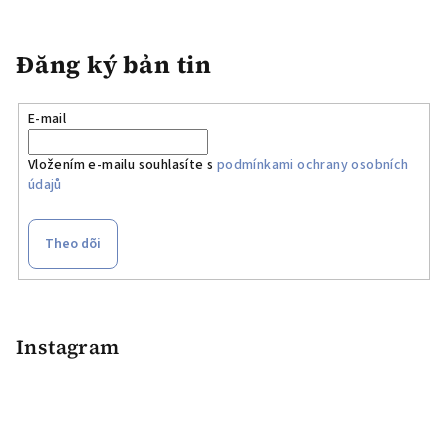
a
n
h
Đăng ký bản tin
s
á
E-mail
c
h
Vložením e-mailu souhlasíte s
podmínkami ochrany osobních
c
údajů
á
c
t
Theo dõi
ù
y
C
c
h
h
â
Instagram
ỉ
n
n
h
t
r