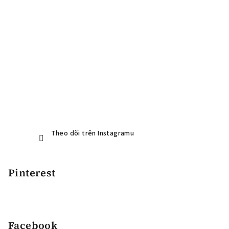
a
n
g
Theo dõi trên Instagramu
Pinterest
Facebook