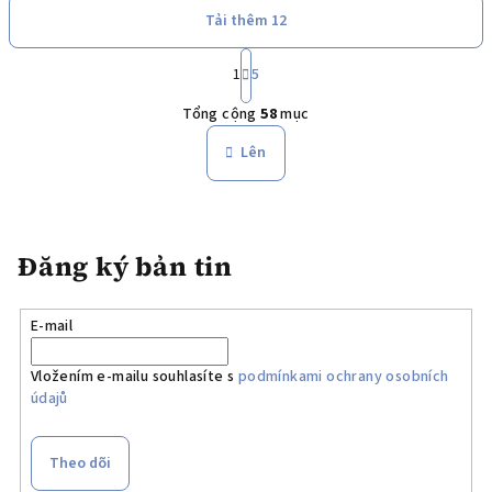
Tải thêm 12
P
h
1
5
D
â
Tổng cộng
58
mục
n
a
t
n
Lên
r
h
a
s
n
á
g
c
Đăng ký bản tin
h
c
á
E-mail
c
t
Vložením e-mailu souhlasíte s
podmínkami ochrany osobních
ù
údajů
y
c
Theo dõi
h