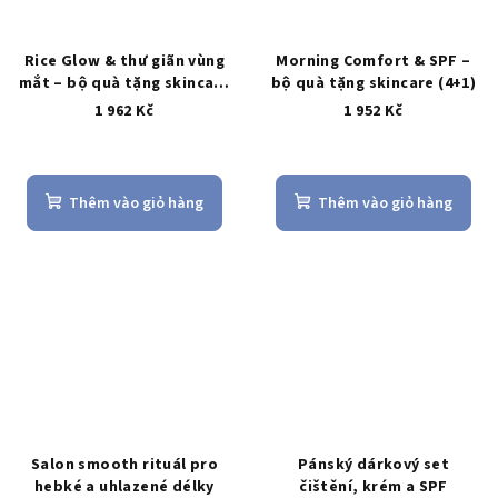
Rice Glow & thư giãn vùng
Morning Comfort & SPF –
mắt – bộ quà tặng skincare
bộ quà tặng skincare (4+1)
cho nữ
1 962 Kč
1 952 Kč
Thêm vào giỏ hàng
Thêm vào giỏ hàng
Salon smooth rituál pro
Pánský dárkový set
hebké a uhlazené délky
čištění, krém a SPF