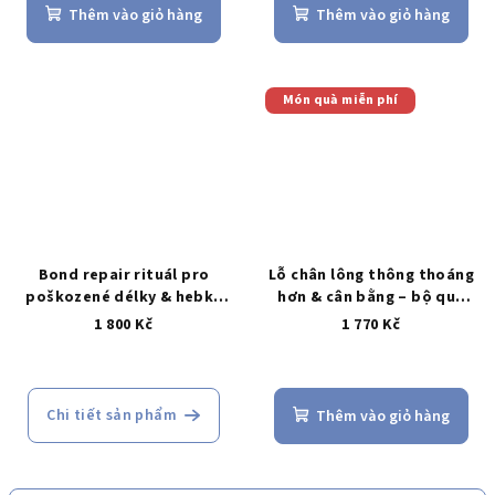
Thêm vào giỏ hàng
Thêm vào giỏ hàng
Món quà miễn phí
Bond repair rituál pro
Lỗ chân lông thông thoáng
poškozené délky & hebký
hơn & cân bằng – bộ quà
finish
tặng skincare buổi tối
1 800 Kč
1 770 Kč
(4+1)
tặng kèm mini gift +
PURITO Wonder Releaf
Centella Toner Unscented
Mini
Chi tiết sản phẩm
Thêm vào giỏ hàng