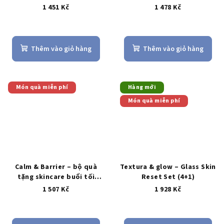
1 451 Kč
1 478 Kč
Thêm vào giỏ hàng
Thêm vào giỏ hàng
Món quà miễn phí
Hàng mới
Món quà miễn phí
Calm & Barrier – bộ quà
Textura & glow – Glass Skin
tặng skincare buổi tối
Reset Set (4+1)
(4+1)
kèm mini quà tặng +
1 507 Kč
1 928 Kč
PURITO Wonder Releaf
Centella Serum Unscented
Mini