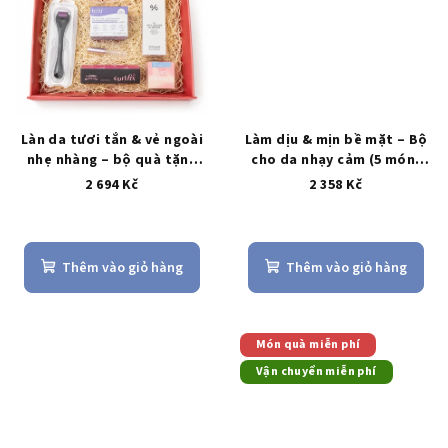
Làn da tươi tắn & vẻ ngoài
Làm dịu & mịn bề mặt – Bộ
nhẹ nhàng – bộ quà tặng
cho da nhạy cảm (5 món,
mỹ phẩm cho nữ
unisex)
2 694 Kč
2 358 Kč
Thêm vào giỏ hàng
Thêm vào giỏ hàng
Món quà miễn phí
Vận chuyển miễn phí