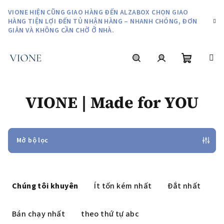
Chuyển
VIONE HIỆN CŨNG GIAO HÀNG ĐẾN ALZABOX CHỌN GIAO
qua
HÀNG TIỆN LỢI ĐẾN TỦ NHẬN HÀNG – NHANH CHÓNG, ĐƠN
phần
GIẢN VÀ KHÔNG CẦN CHỜ Ở NHÀ.
nội
dung
giỏ
Tìm
Đăng
VIONE | Made for YOU
hàng
kiếm
nhập
Mở bộ lọc
P
h
Chúng tôi khuyên
Ít tốn kém nhất
Đắt nhất
â
n
Bán chạy nhất
theo thứ tự abc