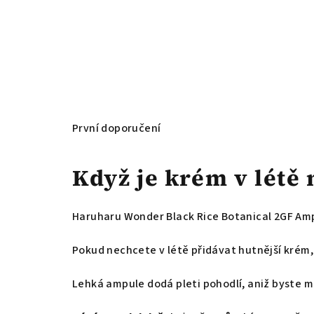
První doporučení
Když je krém v létě 
Haruharu Wonder Black Rice Botanical 2GF Am
Pokud nechcete v létě přidávat hutnější krém
Lehká ampule dodá pleti pohodlí, aniž byste mě