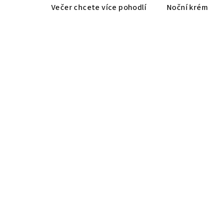
Večer chcete více pohodlí
Noční krém