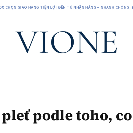
OX CHỌN GIAO HÀNG TIỆN LỢI ĐẾN TỦ NHẬN HÀNG – NHANH CHÓNG, 
 pleť podle toho, co