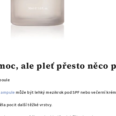
moc, ale pleť přesto něco 
poule
,
ampule
může být lehký mezikrok pod SPF nebo večerní krém
la pocit další těžké vrstvy.