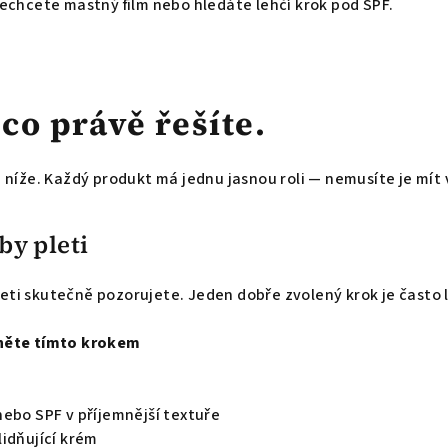
echcete mastný film nebo hledáte lehčí krok pod SPF.
co právě řešíte.
ci níže. Každý produkt má jednu jasnou roli — nemusíte je mít
by pleti
leti skutečně pozorujete. Jeden dobře zvolený krok je často 
něte tímto krokem
ebo SPF v příjemnější textuře
idňující krém