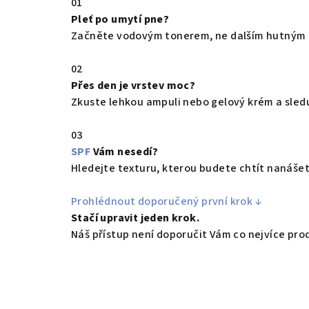
01
Pleť po umytí pne?
Začněte vodovým tonerem, ne dalším hutným
02
Přes den je vrstev moc?
Zkuste lehkou ampuli nebo gelový krém a sledu
03
SPF
Vám nesedí?
Hledejte texturu, kterou budete chtít nanášet
Prohlédnout doporučený první krok
↓
Stačí upravit jeden krok.
Náš přístup není doporučit Vám co nejvíce pr