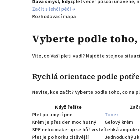
Dává smysl, když
pleť večer působí unaveně, n
Začít s lehčí péčí
→
Rozhodovací mapa
Vyberte podle toho, 
Víte, co Vaší pleti vadí? Najděte stejnou situa
Rychlá orientace podle potře
Nevíte, kde začít? Vyberte podle toho, co na p
Když řešíte
Zač
Pleť po umytí pne
Toner
Krém je přes den moc hutný
Gelový krém
SPF nebo make-up se hůř vrství
Lehká ampule n
Pleť je po horku citlivější
Jednoduchý zkl