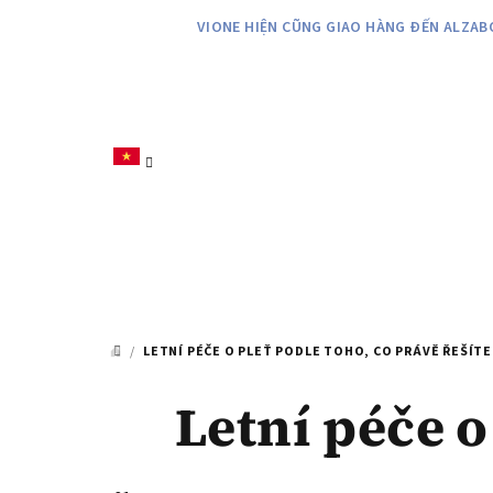
Chuyển
VIONE HIỆN CŨNG GIAO HÀNG ĐẾN ALZAB
qua
phần
nội
dung
/
LETNÍ PÉČE O PLEŤ PODLE TOHO, CO PRÁVĚ ŘEŠÍTE
TRANG
CHỦ
Letní péče o