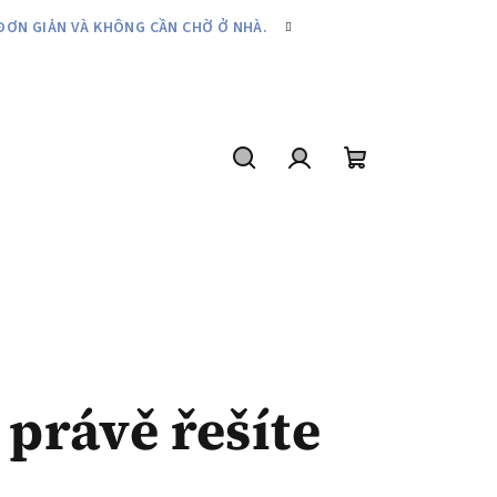
ĐƠN GIẢN VÀ KHÔNG CẦN CHỜ Ở NHÀ.
Tìm
Đăng
giỏ
kiếm
nhập
hàng
 právě řešíte