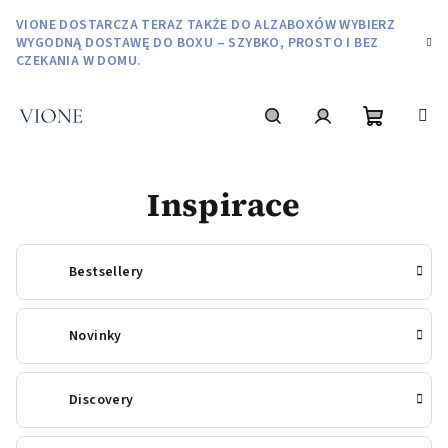
Przejść
VIONE DOSTARCZA TERAZ TAKŻE DO ALZABOXÓW WYBIERZ
do
WYGODNĄ DOSTAWĘ DO BOXU – SZYBKO, PROSTO I BEZ
treści
CZEKANIA W DOMU.
Koszyk
Szukaj
Zaloguj
Inspirace
się
Bestsellery
Novinky
Discovery