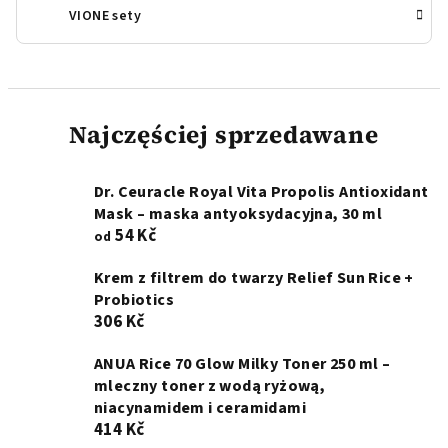
VIONE sety
Najczęściej sprzedawane
Dr. Ceuracle Royal Vita Propolis Antioxidant
Mask – maska antyoksydacyjna, 30 ml
54 Kč
od
Krem z filtrem do twarzy Relief Sun Rice +
Probiotics
306 Kč
ANUA Rice 70 Glow Milky Toner 250 ml –
mleczny toner z wodą ryżową,
niacynamidem i ceramidami
414 Kč