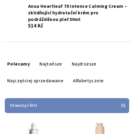
Anua Heartleaf 70 Intense Calming Cream –
zklidňující hydratační krém pro
podrážděnou pleť 50ml
514 Kč
S
o
Polecamy
Najtańsze
Najdroższe
r
t
Najczęściej sprzedawane
Alfabetycznie
o
w
a
Otworzyć filtr
n
L
i
i
e