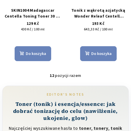
SKIN1004 Madagascar
Tonik z wąkrotą azjatycką
Centella Toning Toner 30 ml
Wonder Releaf Centella
– jemný exfoliační toner s
Toner Unscented Mini
129 Kč
193 Kč
PHA pro hladší a klidnější
Cena
Cena
430 Kč / 100 ml
643,33 Kč / 100 ml
pleť
jednostkowa:
jednostkowa:
Średnia
Średnia
ocena
ocena
produktu
produktu
Do koszyka
Do koszyka
wynosi
wynosi
5,0
5,0
na
na
5
5
12
pozycji razem
K
gwiazdek.
gwiazdek.
o
n
EDITOR’S NOTES
t
Toner (tonik) i esencja/essence: jak
r
dobrać tonizację do celu (nawilżenie,
o
ukojenie, glow)
l
k
Najczęściej wyszukiwane hasła to
toner
,
tonery
,
tonik