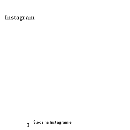
S
t
o
Instagram
p
k
a
Śledź na Instagramie