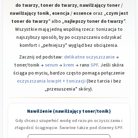
i
do twarzy
,
toner do twarzy
,
nawilżający toner
/
l
nawilżający tonik
,
esencja
/
essence
oraz „
czym jest
i
toner do twarzy
” albo „
najlepszy toner do twarzy
”.
s
t
Wszystkie mają jedną wspólną rzecz: tonizacja to
y
najszybszy sposób, by po oczyszczaniu odzyskać
komfort i „pełniejszy” wygląd bez obciążenia.
Zacznij od podstaw:
delikatne oczyszczanie
→
toner/tonik →
serum
→
krem
→ rano
SPF
. Jeśli skóra
ściąga po myciu, bardzo często pomaga połączenie
oczyszczania low pH + tonizacji
(bez tarcia i bez
„przesuszenia” skóry).
Nawilżenie (nawilżający toner/tonik)
Gdy chcesz uzupełnić wodę od razu po oczyszczaniu i
złagodzić ściągnięcie. Świetne także pod dzienny SPF.