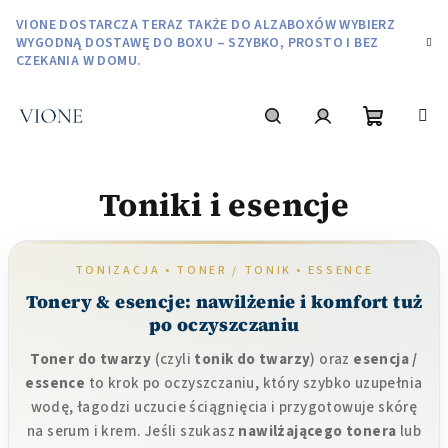
Przejść
VIONE DOSTARCZA TERAZ TAKŻE DO ALZABOXÓW WYBIERZ
do
WYGODNĄ DOSTAWĘ DO BOXU – SZYBKO, PROSTO I BEZ
treści
CZEKANIA W DOMU.
Koszyk
Szukaj
Zaloguj
Toniki i esencje
się
TONIZACJA • TONER / TONIK • ESSENCE
Tonery & esencje: nawilżenie i komfort tuż
po oczyszczaniu
Toner do twarzy
(czyli
tonik do twarzy
) oraz
esencja /
essence
to krok po oczyszczaniu, który szybko uzupełnia
wodę, łagodzi uczucie ściągnięcia i przygotowuje skórę
na serum i krem. Jeśli szukasz
nawilżającego tonera
lub