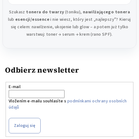
Szukasz
tonera do twarzy
(toniku),
nawilżającego tonera
lub
esencji/essence
i nie wiesz, który jest „najlepszy”? Kieruj
się celem: nawilżenie, ukojenie lub glow – a potem już tylko
warstwuj: toner → serum → krem (rano SPF).
Odbierz newsletter
E-mail
Vložením e-mailu souhlasíte s
podmínkami ochrany osobních
údajů
Zaloguj się