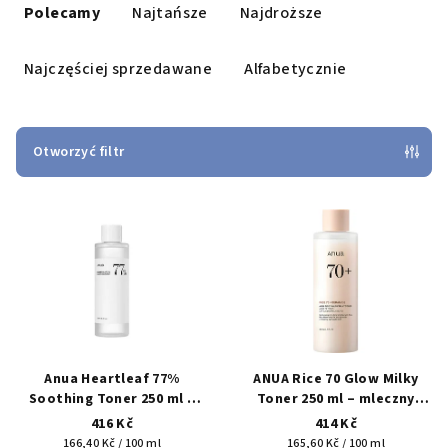
o
Polecamy
Najtańsze
Najdroższe
r
t
Najczęściej sprzedawane
Alfabetycznie
o
w
a
Otworzyć filtr
n
L
i
i
e
s
p
t
r
a
o
p
d
r
u
Anua Heartleaf 77%
ANUA Rice 70 Glow Milky
o
k
Soothing Toner 250 ml –
Toner 250 ml – mleczny
zklidňující pleťový toner
toner z wodą ryżową,
d
416 Kč
414 Kč
t
niacynamidem i
Cena
Cena
166,40 Kč / 100 ml
165,60 Kč / 100 ml