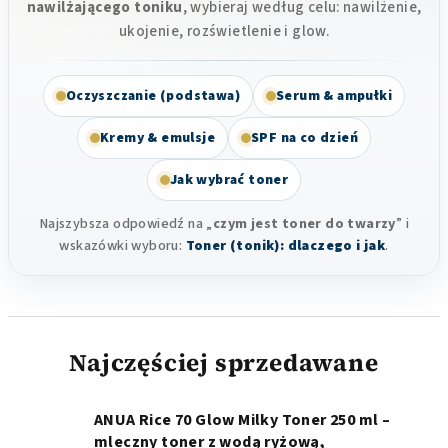
nawilżającego toniku
, wybieraj według celu: nawilżenie,
ukojenie, rozświetlenie i glow.
Oczyszczanie (podstawa)
Serum & ampułki
Kremy & emulsje
SPF na co dzień
Jak wybrać toner
Najszybsza odpowiedź na „
czym jest toner do twarzy
” i
wskazówki wyboru:
Toner (tonik): dlaczego i jak
.
Najczęściej sprzedawane
ANUA Rice 70 Glow Milky Toner 250 ml –
mleczny toner z wodą ryżową,