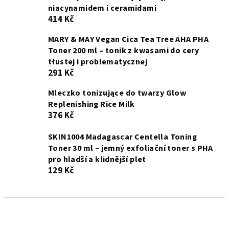
niacynamidem i ceramidami
414 Kč
MARY & MAY Vegan Cica Tea Tree AHA PHA
Toner 200 ml – tonik z kwasami do cery
tłustej i problematycznej
291 Kč
Mleczko tonizujące do twarzy Glow
Replenishing Rice Milk
376 Kč
SKIN1004 Madagascar Centella Toning
Toner 30 ml – jemný exfoliační toner s PHA
pro hladší a klidnější pleť
129 Kč
S