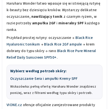
Haruharu Wonder łatwo wpasuje się w istniejącą rutynę
k-beauty bez dziesięciu kroków. Wystarczy delikatne
oczyszczanie,
nawilżający tonik
z czarnym ryżem, w
razie potrzeby
ampułka 2GF
i
mineralny SPF
każdego
ranka.
Przykład prostej rutyny: oczyszczanie →
Black Rice
Hyaluronic tonikum
→
Black Rice 2GF ampule
→ krem
dobrany do typu skóry → rano
Black Rice Pure Mineral
Relief Daily Sunscreen SPF50+
.
Wybierz według potrzeb skóry:
Oczyszczanie
·
Sera i ampułki
·
Kremy
·
SPF
Wskazówka: pełną ofertę Haruharu Wonder znajdziesz
poniżej, wraz z filtrami według typu skóry i potrzeb.
VIONE.cz
oferuje oficjalnie zarejestrowane produkty