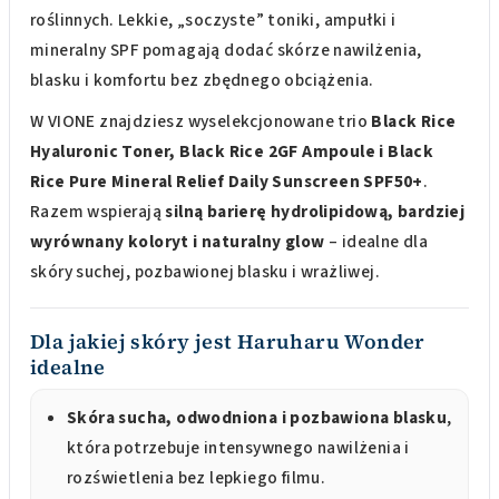
roślinnych. Lekkie, „soczyste” toniki, ampułki i
mineralny SPF pomagają dodać skórze nawilżenia,
blasku i komfortu bez zbędnego obciążenia.
W VIONE znajdziesz wyselekcjonowane trio
Black Rice
Hyaluronic Toner, Black Rice 2GF Ampoule i Black
Rice Pure Mineral Relief Daily Sunscreen SPF50+
.
Razem wspierają
silną barierę hydrolipidową, bardziej
wyrównany koloryt i naturalny glow
– idealne dla
skóry suchej, pozbawionej blasku i wrażliwej.
Dla jakiej skóry jest Haruharu Wonder
idealne
Skóra sucha, odwodniona i pozbawiona blasku
,
która potrzebuje intensywnego nawilżenia i
rozświetlenia bez lepkiego filmu.