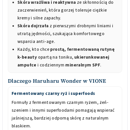
Skóra wrażliwa i reaktywna
ze skłonnością do
zaczerwienień, która gorzej toleruje ciężkie
kremy i silne zapachy.
Skóra dojrzała
z pierwszymi drobnymi liniami i
utratą jędrności, szukająca komfortowego
wsparcia anti-age.
Każdy, kto chce
prostą, fermentowaną rutynę
k-beauty
opartą na toniku,
ukierunkowanej
ampułce
i codziennym
mineralnym SPF
.
Dlaczego Haruharu Wonder w VIONE
Fermentowany czarny ryż i superfoods
Formuły z fermentowanym czarnym ryżem, żeń-
szeniem i innymi superfoodami pomagają wspierać
jaśniejszą, bardziej odporną skórę z naturalnym
blaskiem.