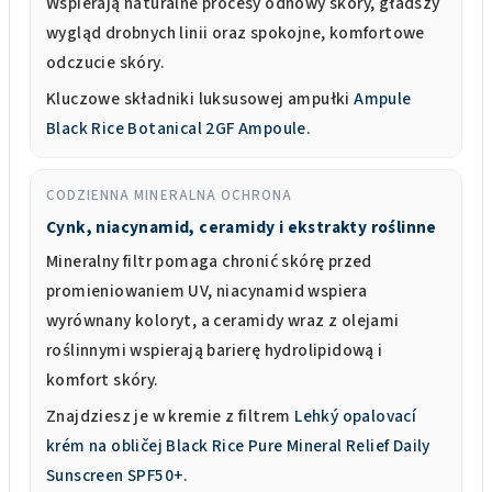
Wspierają naturalne procesy odnowy skóry, gładszy
wygląd drobnych linii oraz spokojne, komfortowe
odczucie skóry.
Kluczowe składniki luksusowej ampułki
Ampule
Black Rice Botanical 2GF Ampoule
.
CODZIENNA MINERALNA OCHRONA
Cynk, niacynamid, ceramidy i ekstrakty roślinne
Mineralny filtr pomaga chronić skórę przed
promieniowaniem UV, niacynamid wspiera
wyrównany koloryt, a ceramidy wraz z olejami
roślinnymi wspierają barierę hydrolipidową i
komfort skóry.
Znajdziesz je w kremie z filtrem
Lehký opalovací
krém na obličej Black Rice Pure Mineral Relief Daily
Sunscreen SPF50+
.