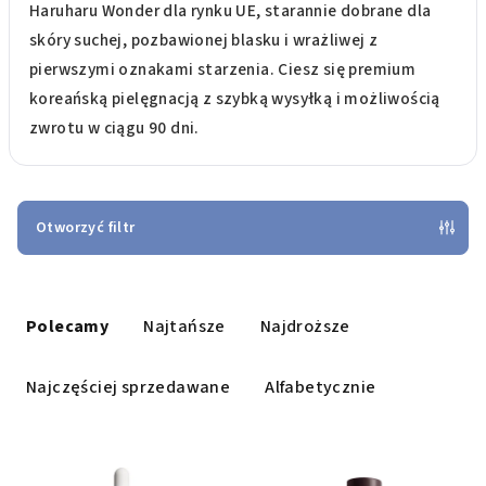
Haruharu Wonder dla rynku UE, starannie dobrane dla
skóry suchej, pozbawionej blasku i wrażliwej z
pierwszymi oznakami starzenia. Ciesz się premium
koreańską pielęgnacją z szybką wysyłką i możliwością
zwrotu w ciągu 90 dni.
Otworzyć filtr
S
o
Polecamy
Najtańsze
Najdroższe
r
t
Najczęściej sprzedawane
Alfabetycznie
o
w
L
a