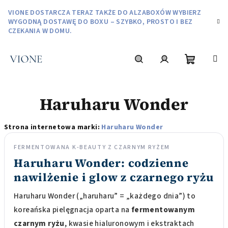
Przejść
VIONE DOSTARCZA TERAZ TAKŻE DO ALZABOXÓW WYBIERZ
do
WYGODNĄ DOSTAWĘ DO BOXU – SZYBKO, PROSTO I BEZ
treści
CZEKANIA W DOMU.
Koszyk
Szukaj
Zaloguj
Haruharu Wonder
się
Strona internetowa marki:
Haruharu Wonder
FERMENTOWANA K-BEAUTY Z CZARNYM RYŻEM
Haruharu Wonder: codzienne
nawilżenie i glow z czarnego ryżu
Haruharu Wonder („haruharu” = „każdego dnia”) to
koreańska pielęgnacja oparta na
fermentowanym
czarnym ryżu
, kwasie hialuronowym i ekstraktach