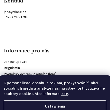
Kontakt
jana
@
vione.cz
+420774721291
Informace pro vás
Jak nakupovat
Regulamin
Podmínky ochrany osobních údajů
Opinie o sklepie
K personalizaci obsahu a reklam, poskytování funkcí
Affiliate program
sociálních médií a analýze naší návštěvnosti využíváme
PODMÍNKY SOUTĚŽE O VOUCHER PRO ODBĚRATELE NEWSLETTERU
soubory cookies. Více informací
zde
.
Věrnostní program VIONE: slevy za opakované nákupy
Ustawienia