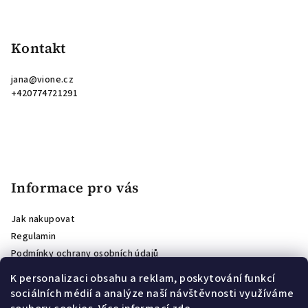
Kontakt
jana
@
vione.cz
+420774721291
Informace pro vás
Jak nakupovat
Regulamin
Podmínky ochrany osobních údajů
Opinie o sklepie
K personalizaci obsahu a reklam, poskytování funkcí
Affiliate program
sociálních médií a analýze naší návštěvnosti využíváme
PODMÍNKY SOUTĚŽE O VOUCHER PRO ODBĚRATELE NEWSLETTERU