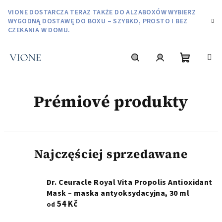
Przejść
VIONE DOSTARCZA TERAZ TAKŻE DO ALZABOXÓW WYBIERZ
do
WYGODNĄ DOSTAWĘ DO BOXU – SZYBKO, PROSTO I BEZ
treści
CZEKANIA W DOMU.
Koszyk
Szukaj
Zaloguj
Prémiové produkty
się
Najczęściej sprzedawane
Dr. Ceuracle Royal Vita Propolis Antioxidant
Mask – maska antyoksydacyjna, 30 ml
54 Kč
od