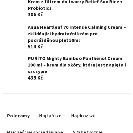
Krem z filtrem do twarzy Relief Sun Rice +
Probiotics
306 Kč
Anua Heartleaf 70 Intense Calming Cream –
zklidňující hydratační krém pro
podrážděnou pleť 50ml
514 Kč
PURITO Mighty Bamboo Panthenol Cream
100 ml – krem dla skóry, która jest napięta i
szczypie
439 Kč
S
o
Polecamy
Najtańsze
Najdroższe
r
t
Najczęściej sprzedawane
Alfabetycznie