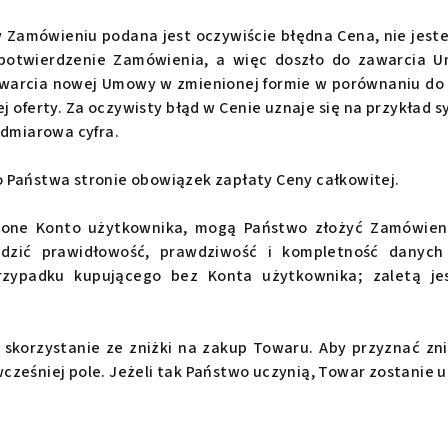
 Zamówieniu podana jest oczywiście błędna Cena, nie jes
 potwierdzenie Zamówienia, a więc doszło do zawarcia Um
zawarcia nowej Umowy w zmienionej formie w porównaniu d
oferty. Za oczywisty błąd w Cenie uznaje się na przykład s
admiarowa cyfra.
 Państwa stronie obowiązek zapłaty Ceny całkowitej.
zone Konto użytkownika, mogą Państwo złożyć Zamówien
zić prawidłowość, prawdziwość i kompletność danych
rzypadku kupującego bez Konta użytkownika; zaletą je
 skorzystanie ze zniżki na zakup Towaru. Aby przyznać zn
ześniej pole. Jeżeli tak Państwo uczynią, Towar zostanie u