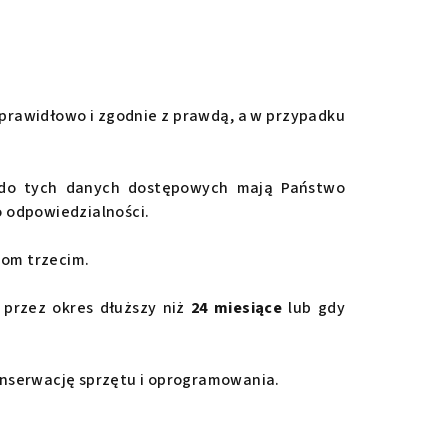
prawidłowo i zgodnie z prawdą, a w przypadku
u do tych danych dostępowych mają Państwo
o odpowiedzialności.
bom trzecim.
 przez okres dłuższy niż
24 miesiące
lub gdy
onserwację sprzętu i oprogramowania.