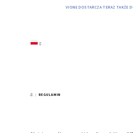
Przejść
VIONE DOSTARCZA TERAZ TAKŻE D
do
treści
/
REGULAMIN
HOME