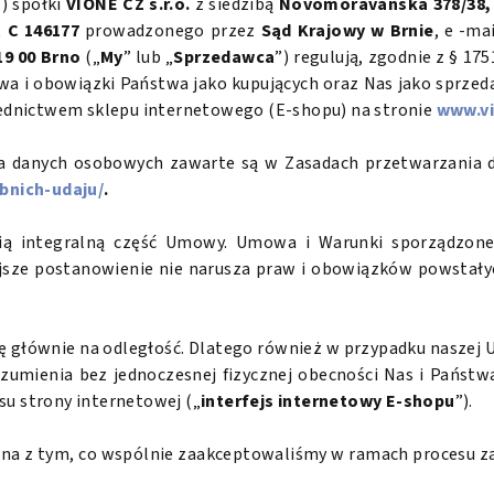
”) spółki
VIONE CZ s.r.o.
z siedzibą
Novomoravanská 378/38, 
t
C 146177
prowadzonego przez
Sąd Krajowy w Brnie
, e
-ma
9 00 Brno
(„
My
” lub „
Sprzedawca
”) regulują, zgodnie z § 175
wa i obowiązki Państwa jako kupujących oraz Nas jako sprzed
rednictwem sklepu internetowego (E-shopu) na stronie
www.vi
a danych osobowych zawarte są w Zasadach przetwarzania 
bnich-udaju/
.
ią integralną część Umowy. Umowa i Warunki sporządzone
ejsze postanowienie nie narusza praw i obowiązków powstały
 głównie na odległość. Dlatego również w przypadku naszej
ozumienia bez jednoczesnej fizycznej obecności Nas i Państ
su strony internetowej („
interfejs internetowy E-shopu
”).
czna z tym, co wspólnie zaakceptowaliśmy w ramach procesu 