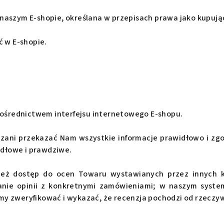
aszym E-shopie, określana w przepisach prawa jako kupują
 w E-shopie.
pośrednictwem interfejsu internetowego E-shopu.
ązani przekazać Nam wszystkie informacje prawidłowo i zg
dłowe i prawdziwe.
ież dostęp do ocen Towaru wystawianych przez innych k
nie opinii z konkretnymi zamówieniami; w naszym syste
y zweryfikować i wykazać, że recenzja pochodzi od rzecz