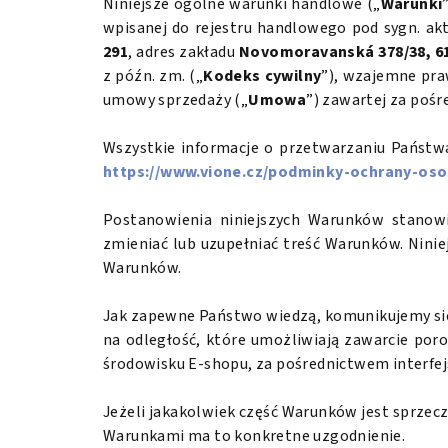
Niniejsze ogólne warunki handlowe („
Warunki
wpisanej do rejestru handlowego pod sygn. ak
291
, adres zakładu
Novomoravanská 378/38, 61
z późn. zm. („
Kodeks cywilny
”), wzajemne pra
umowy sprzedaży („
Umowa
”) zawartej za poś
Wszystkie informacje o przetwarzaniu Państw
https://www.vione.cz/podminky-ochrany-oso
Postanowienia niniejszych Warunków stanow
zmieniać lub uzupełniać treść Warunków. Nini
Warunków.
Jak zapewne Państwo wiedzą, komunikujemy się
na odległość, które umożliwiają zawarcie por
środowisku E-shopu, za pośrednictwem interfej
Jeżeli jakakolwiek część Warunków jest sprze
Warunkami ma to konkretne uzgodnienie.