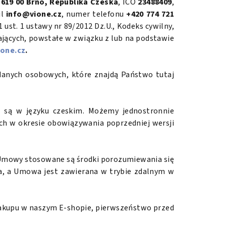
619 00 Brno, Republika Czeska
, IČO
23488409
,
il
info@vione.cz
, numer telefonu
+420 774 721
1 ust. 1 ustawy nr 89/2012 Dz.U., Kodeks cywilny,
ających, powstałe w związku z lub na podstawie
one.cz
.
danych osobowych, które znajdą Państwo tutaj
 są w języku czeskim. Możemy jednostronnie
ch w okresie obowiązywania poprzedniej wersji
 Umowy stosowane są środki porozumiewania się
wa, a Umowa jest zawierana w trybie zdalnym w
zakupu w naszym E-shopie, pierwszeństwo przed