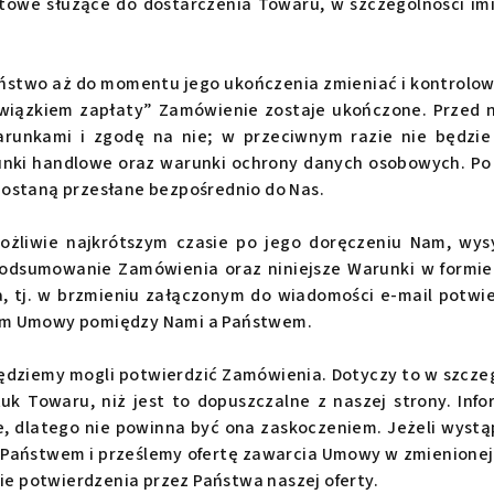
ktowe służące do dostarczenia Towaru, w szczególności imi
ństwo aż do momentu jego ukończenia zmieniać i kontrolo
wiązkiem zapłaty” Zamówienie zostaje ukończone. Przed 
Warunkami i zgodę na nie; w przeciwnym razie nie będzi
nki handlowe oraz warunki ochrony danych osobowych. Po 
ostaną przesłane bezpośrednio do Nas.
ożliwie najkrótszym czasie po jego doręczeniu Nam, wys
odsumowanie Zamówienia oraz niniejsze Warunki w formie
 tj. w brzmieniu załączonym do wiadomości e-mail potwie
em Umowy pomiędzy Nami a Państwem.
będziemy mogli potwierdzić Zamówienia. Dotyczy to w szczegó
uk Towaru, niż jest to dopuszczalne z naszej strony. Inf
 dlatego nie powinna być ona zaskoczeniem. Jeżeli wystąp
 Państwem i prześlemy ofertę zawarcia Umowy w zmienione
 potwierdzenia przez Państwa naszej oferty.