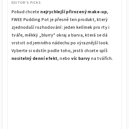
EDITOR’S PICKS
Pokud chcete
nejrychlejší přirozený make-up
,
FWEE Pudding Pot je přesně ten produkt, který
zjednoduší rozhodování: jeden kelímek pro rty i
tváře, měkký „blurry“ okraj a barva, která se dá
vrstvit od jemného nádechu po výraznější look.
Vyberte si odstín podle toho, jestli chcete spíš
nositelný denní efekt
, nebo
víc barvy
na tvářích.