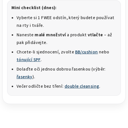
Mini checklist (dnes):
Vyberte si 1 FWEE odstín, který budete používat
na rty i tváře.
Naneste
malé množství
a produkt
vtlačte
– až
pak přidávejte.
Chcete-li sjednocení, zvolte
BB/cushion
nebo
tónující SPF
.
Dolaďte oči jednou dobrou řasenkou (výběr:
řasenky
).
Večer odličte bez tření:
double cleansing
.