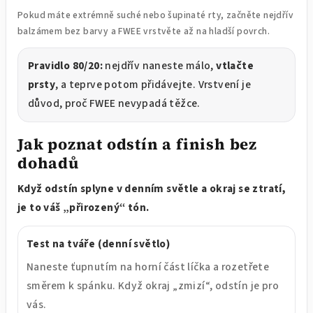
Pokud máte extrémně suché nebo šupinaté rty, začněte nejdřív
balzámem bez barvy a FWEE vrstvěte až na hladší povrch.
Pravidlo 80/20:
nejdřív naneste málo,
vtlačte
prsty
, a teprve potom přidávejte. Vrstvení je
důvod, proč FWEE nevypadá těžce.
Jak poznat odstín a finish bez
dohadů
Když odstín splyne v denním světle a okraj se ztratí,
je to váš „přirozený“ tón.
Test na tváře (denní světlo)
Naneste ťupnutím na horní část líčka a rozetřete
směrem k spánku. Když okraj „zmizí“, odstín je pro
vás.