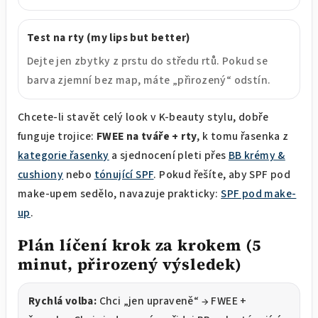
Test na rty (my lips but better)
Dejte jen zbytky z prstu do středu rtů. Pokud se
barva zjemní bez map, máte „přirozený“ odstín.
Chcete-li stavět celý look v K-beauty stylu, dobře
funguje trojice:
FWEE na tváře + rty
, k tomu řasenka z
kategorie řasenky
a sjednocení pleti přes
BB krémy &
cushiony
nebo
tónující SPF
. Pokud řešíte, aby SPF pod
make-upem sedělo, navazuje prakticky:
SPF pod make-
up
.
Plán líčení krok za krokem (5
minut, přirozený výsledek)
Rychlá volba:
Chci „jen upraveně“ → FWEE +