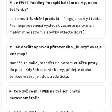
Je FWEE Pudding Pot spíš balzám na rty, nebo
tvářenka?
Je to
multifunkční produkt
– funguje na rty i tváře.
Pro nejpřirozenější výsledek začněte na tvářích
malým množstvím a zbytky vtlačte do rtů.
Jak docílit opravdu přirozeného „blurry“ okraje
bez map?
Nanášejte
málo
, rozetřete a potom
vtlačte prsty
do pleti. Když chcete víc barvy, přidejte druhou
tenkou vrstvu jen do středu líčka.
Co když se mi FWEE na tvářích chytá
nerovnoměrně?