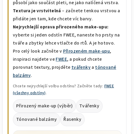
působí jako součást pleti, ne jako nalíčená vrstva.
Textura je vrstvitelná
– začnete tenkou vrstvou a
přidáte jen tam, kde chcete víc barvy.
Nejrychlejší oprava přirozeného make-upu:
vyberte si jeden odstín FWEE, naneste ho prsty na
tváře a zbytky lehce vtlačte do rtů. A je hotovo.
Pro celý look začněte v
Přirozeném make-upu
,
inspiraci najdete ve
FWEE
, a pokud chcete
porovnat textury, projděte
tvářenky
a
tónované
balzámy
.
Chcete nejrychlejší volbu odstínu? Začněte tady:
FWEE
(všechny odstíny)
.
Přirozený make-up (výběr)
Tvářenky
Tónované balzámy
Řasenky