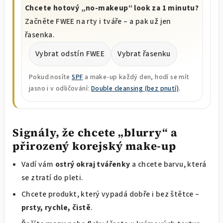
Chcete hotový „no-makeup“ look za 1 minutu?
Začněte FWEE na rty i tváře – a pak už jen
řasenka.
Vybrat odstín FWEE
Vybrat řasenku
Pokud nosíte
SPF
a make-up každý den, hodí se mít
jasno i v odličování:
Double cleansing (bez pnutí)
.
Signály, že chcete „blurry“ a
přirozený korejský make-up
Vadí vám
ostrý okraj tvářenky
a chcete barvu, která
se ztratí do pleti.
Chcete produkt, který vypadá dobře i bez štětce –
prsty, rychle, čistě
.