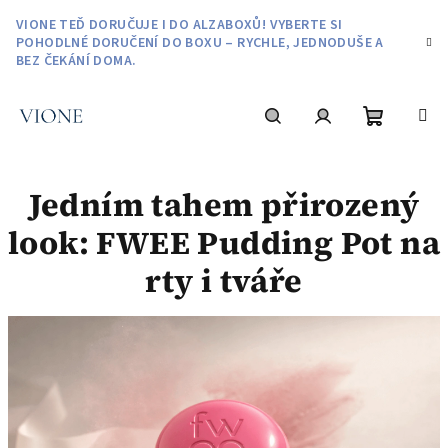
Přejít
VIONE TEĎ DORUČUJE I DO ALZABOXŮ! VYBERTE SI
na
POHODLNÉ DORUČENÍ DO BOXU – RYCHLE, JEDNODUŠE A
obsah
BEZ ČEKÁNÍ DOMA.
Nákupní
Hledat
Přihlášení
Jedním tahem přirozený
košík
look: FWEE Pudding Pot na
rty i tváře