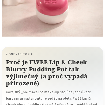
VIONE • EDITORIAL
Proč je FWEE Lip & Cheek
Blurry Pudding Pot tak
výjimečný (a proč vypadá
přirozeně)
Korejský „no-makeup“ make-up stojí na jedné věci:
barva musí splynout
, ne sedět na pleti. FWEE Lip &
Cheek Blurry Pudding Pot dělá přesně to – měkký okraj,