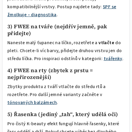
kompatibilnější vrstvy. Postup najdete tady:
SPF se
žmolkuje – diagnostika
.
3) FWEE na tváře (nejdřív jemně, pak
přidejte)
Naneste malý ťupanec na líčko, rozetřete a
vtlačte
do
pleti. Chcete-li víc barvy, přidejte druhou vrstvu jen do
středu líčka. Pro inspiraci odstínů v kategorii:
tvářenky
.
4) FWEE na rty (zbytek z prstu =
nejpřirozenější)
Zbytky produktu z tváří vtlačte do středu rtů a
rozetřete. Pro další jemné varianty začněte v
tónovaných balzámech
.
5) Řasenka (jediný „tah“, který udělá oči)
Pro čistý K-beauty efekt fungují hlavně řasenky, které
řasy oddělí a drží. Pokud chcete výběr bez dlouhého