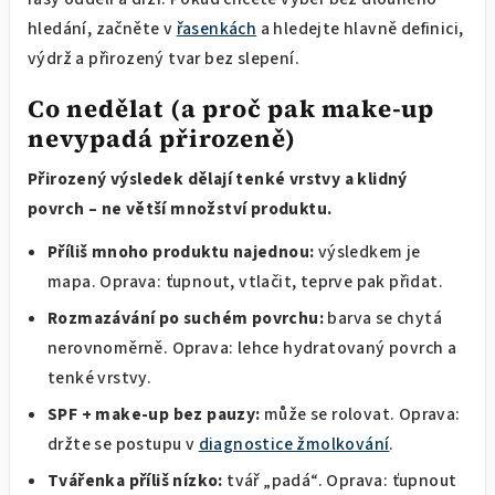
hledání, začněte v
řasenkách
a hledejte hlavně definici,
výdrž a přirozený tvar bez slepení.
Co nedělat (a proč pak make-up
nevypadá přirozeně)
Přirozený výsledek dělají tenké vrstvy a klidný
povrch – ne větší množství produktu.
Příliš mnoho produktu najednou:
výsledkem je
mapa. Oprava: ťupnout, vtlačit, teprve pak přidat.
Rozmazávání po suchém povrchu:
barva se chytá
nerovnoměrně. Oprava: lehce hydratovaný povrch a
tenké vrstvy.
SPF + make-up bez pauzy:
může se rolovat. Oprava:
držte se postupu v
diagnostice žmolkování
.
Tvářenka příliš nízko:
tvář „padá“. Oprava: ťupnout