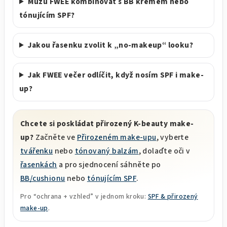
Můžu FWEE kombinovat s BB krémem nebo
tónujícím SPF?
Jakou řasenku zvolit k „no-makeup“ looku?
Jak FWEE večer odlíčit, když nosím SPF i make-
up?
Chcete si poskládat přirozený K-beauty make-
up?
Začněte ve
Přirozeném make-upu
, vyberte
tvářenku
nebo
tónovaný balzám
, dolaďte oči v
řasenkách
a pro sjednocení sáhněte po
BB/cushionu
nebo
tónujícím SPF
.
Pro “ochrana + vzhled” v jednom kroku:
SPF & přirozený
make-up
.