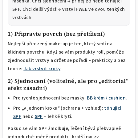
řasenka. Chci sjednocení → přidej BB nebo tónující
SPF. Chci delší výdrž → vrstvi FWEE ve dvou tenkých
vrstvách.
1) Připravte povrch (bez přetížení)
Nejlepší přirozený make-up je ten, který sedí na
klidném povrchu. Když se vám produkty rolí, pomůže
zjednodušit vrstvy a držet se pořadí – prakticky a bez
teorie:
Jak vrstvit kroky
.
2) Sjednocení (volitelné, ale pro „editorial“
efekt zásadní)
Pro rychlé sjednocení bez masky:
BB krém / cushion
.
Pro „v jednom kroku“ (ochrana + vzhled):
tónující
SPF
nebo
SPF
+ lehké krytí.
Pokud se vám SPF žmolkuje, řešení bývá překvapivě
jednoduché: méně produktu, kratší pauzy,