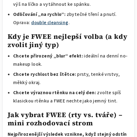
výš na líčko a vytáhnout ke spánku.
Odličování „na rychlo“:
zbytečné tření a pnutí.
Oprava:
double cleansing
.
Kdy je FWEE nejlepší volba (a kdy
zvolit jiný typ)
Chcete přirozený „blur“ efekt:
ideální na denní no-
makeup look.
Chcete rychlost bez štětce:
prsty, tenké vrstvy,
měkký okraj.
Chcete výraznou rtěnku na celý den:
zvolte spíš
klasickou rtěnku a FWEE nechte jako jemný tint.
Jak vybrat FWEE (rty vs. tváře) –
mini rozhodovací strom
Nejpřirozenější výsledek vznikne, když stejný odstín