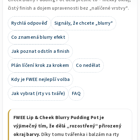
čistý finish a dojem upravenosti bez „nalíčené vrstvy“.
Rychlá odpověď
Signály, že chcete „blurry“
Co znamená blurry efekt
Jak poznat odstín a finish
Plán líčení krok za krokem
Co nedělat
Kdy je FWEE nejlepší volba
Jak vybrat (rty vs tváře)
FAQ
FWEE Lip & Cheek Blurry Pudding Pot je
výjimečný tím, že dělá „rozostřený“ přirozený
okraj barvy.
Díky tomu tvářenka i balzám na rty