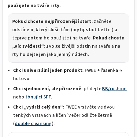
použijete na tváře i rty.
Pokud chcete nejpřirozenější start:
začněte
odstínem, který sluší rtům (my lips but better) a
teprve potom ho použijte i na tváře.
Pokud chcete
„víc svěžesti“:
zvolte živější odstín na tváře a na
rty ho dejte jen jako jemný nádech.
Chci univerzální jeden produkt:
FWEE + řasenka →
hotovo.
Chci sjednocení, ale přirozeně:
přidejte
BB/cushion
nebo
tónující SPF
.
Chci „vydrží celý den“:
FWEE vrstvěte ve dvou
tenkých vrstvách a líčení večer odličte šetrně
(
double cleansing
).