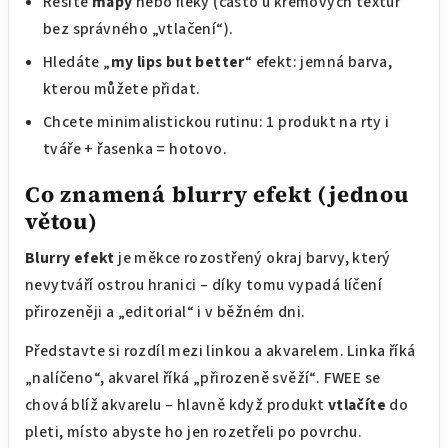
Řešíte
mapy
nebo fleky (často u krémových textur
bez správného „vtlačení“).
Hledáte „
my lips but better
“ efekt: jemná barva,
kterou můžete přidat.
Chcete minimalistickou rutinu: 1 produkt na rty i
tváře + řasenka = hotovo.
Co znamená blurry efekt (jednou
větou)
Blurry efekt
je měkce rozostřený okraj barvy, který
nevytváří ostrou hranici – díky tomu vypadá líčení
přirozeněji a „editorial“ i v běžném dni.
Představte si rozdíl mezi linkou a akvarelem. Linka říká
„nalíčeno“, akvarel říká „přirozeně svěží“. FWEE se
chová blíž akvarelu – hlavně když produkt
vtlačíte
do
pleti, místo abyste ho jen rozetřeli po povrchu.